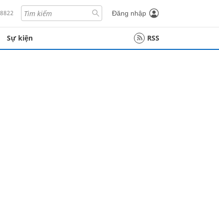
18822
Đăng nhập
Sự kiện
RSS