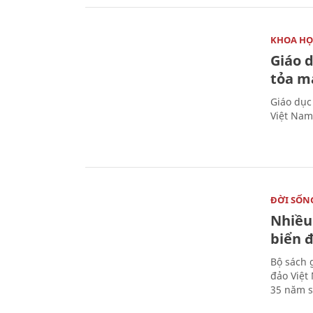
KHOA HỌ
Giáo 
tỏa m
Giáo dục
Việt Nam
ĐỜI SỐN
Nhiều
biển 
Bộ sách 
đảo Việt
35 năm s