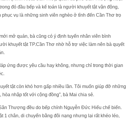
trong đó đầu bếp và kế toán là người khuyết tật vận động,
n phục vụ là những sinh viên nghèo ở tỉnh đến Cần Thơ trọ
 mới mở quán, bà cũng có ý định tuyển nhân viên bình
ười khuyết tật TP.Cần Thơ nhờ hỗ trợ việc làm nên bà quyết
ắn.
đáp ứng được yêu cầu hay không, nhưng chỉ trong thời gian
ệc.
huyết tật còn khó hơn gấp nhiều lần. Tôi muốn giúp đỡ những
 hòa nhập tốt với cộng đồng”, bà Mai chia sẻ.
 Sân Thượng đều do bếp chính Nguyễn Đức Hiếu chế biến.
t 1 chân, di chuyển bằng đôi nạng nhưng lại rất khéo léo,