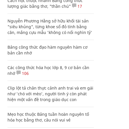
Cách học thuộc nhanh Bảng công thức
lượng giác bằng thơ, "thần chú"
17
Nguyễn Phương Hằng sở hữu khối tài sản
"siêu khủng", từng khoe sổ đỏ tính bằng
cân, mắng cựu mẫu 'không có nổi nghìn tỷ'
Bảng công thức đạo hàm nguyên hàm cơ
bản cần nhớ
Các công thức hóa học lớp 8, 9 cơ bản cần
nhớ
106
Clip lột tả chân thực cảnh anh trai và em gái
như 'chó với mèo', người tinh ý còn phát
hiện một vấn đề trong giáo dục con
Mẹo học thuộc Bảng tuần hoàn nguyên tố
hóa học bằng thơ, câu nói vui vẻ