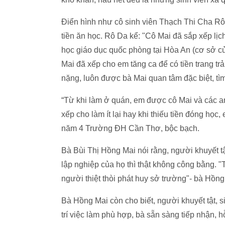
Điển hình như cô sinh viên Thạch Thi Cha Rô 
tiền ăn học. Rô Da kể: "Cô Mai đã sắp xếp lịc
học giáo dục quốc phòng tại Hòa An (cơ sở 
Mai đã xếp cho em tăng ca để có tiền trang tr
nặng, luôn được bà Mai quan tâm đặc biệt, tìm 
“Từ khi làm ở quán, em được cô Mai và các an
xếp cho làm ít lại hay khi thiếu tiền đóng học
năm 4 Trường ĐH Cần Thơ, bộc bạch.
Bà Bùi Thị Hồng Mai nói rằng, người khuyết tật
lập nghiệp của họ thì thật không công bằng. 
người thiệt thòi phát huy sở trường"- bà Hồng
Bà Hồng Mai còn cho biết, người khuyết tật, s
trí việc làm phù hợp, bà sẵn sàng tiếp nhận, hỗ