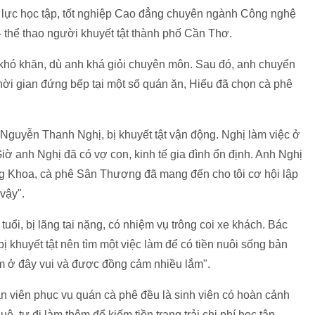
nỗ lực học tập, tốt nghiệp Cao đẳng chuyên ngành Công nghệ
h- thể thao người khuyết tật thành phố Cần Thơ.
t khó khăn, dù anh khá giỏi chuyên môn. Sau đó, anh chuyển
hời gian đứng bếp tại một số quán ăn, Hiếu đã chọn cà phê
Nguyễn Thanh Nghị, bị khuyết tật vận động. Nghị làm việc ở
iờ anh Nghị đã có vợ con, kinh tế gia đình ổn định. Anh Nghị
ng Khoa, cà phê Sân Thượng đã mang đến cho tôi cơ hội lập
vậy".
ổi, bị lãng tai nặng, có nhiệm vụ trông coi xe khách. Bác
bị khuyết tật nên tìm một việc làm để có tiền nuôi sống bản
àm ở đây vui và được đồng cảm nhiều lắm".
n viên phục vụ quán cà phê đều là sinh viên có hoàn cảnh
, tự đi làm thêm để kiếm tiền trang trải chi phí học tập.