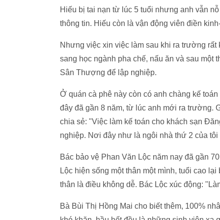
Hiếu bị tai nạn từ lúc 5 tuổi nhưng anh vẫn 
thông tin. Hiếu còn là vận động viên điền kin
Nhưng việc xin việc làm sau khi ra trường rấ
sang học ngành pha chế, nấu ăn và sau một t
Sân Thượng để lập nghiệp.
Ở quán cà phê này còn có anh chàng kế toán 
đây đã gần 8 năm, từ lúc anh mới ra trường. G
chia sẻ: "Việc làm kế toán cho khách sạn Đă
nghiệp. Nơi đây như là ngôi nhà thứ 2 của tôi 
Bác bảo vệ Phan Văn Lộc năm nay đã gần 70 tu
Lộc hiện sống một thân một mình, tuổi cao lại 
thân là điều không dễ. Bác Lộc xúc động: "L
Bà Bùi Thị Hồng Mai cho biết thêm, 100% nhâ
khó khăn, hầu hết đều là những sinh viên xa quê