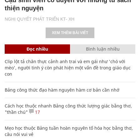
thiện nguyện
NGHỊ QUYẾT PHÁT TRIỂN KT- XH
XEM THÊM BÀI VIẾT
Đọc nhiều
Bình luận nhiều
Clip lột tả chân thực cảnh anh trai và em gái như 'chó với
mèo', người tinh ý còn phát hiện một vấn đề trong giáo dục
con
Bảng công thức đạo hàm nguyên hàm cơ bản cần nhớ
Cách học thuộc nhanh Bảng công thức lượng giác bằng thơ,
"thần chú"
17
Mẹo học thuộc Bảng tuần hoàn nguyên tố hóa học bằng thơ,
câu nói vui vẻ