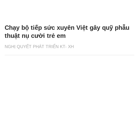
Chạy bộ tiếp sức xuyên Việt gây quỹ phẫu
thuật nụ cười trẻ em
NGHỊ QUYẾT PHÁT TRIỂN KT- XH