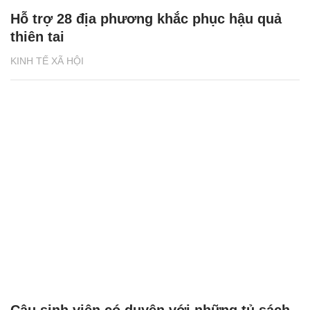
Hỗ trợ 28 địa phương khắc phục hậu quả
thiên tai
KINH TẾ XÃ HỘI
Cậu sinh viên có duyên với những tủ sách