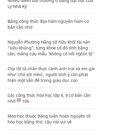
Nhiều điểm bất thường ở bằng đại học của
Lý Nhã Kỳ
Bảng công thức đạo hàm nguyên hàm cơ
bản cần nhớ
Nguyễn Phương Hằng sở hữu khối tài sản
"siêu khủng", từng khoe sổ đỏ tính bằng
cân, mắng cựu mẫu 'không có nổi nghìn tỷ'
Clip lột tả chân thực cảnh anh trai và em gái
như 'chó với mèo', người tinh ý còn phát
hiện một vấn đề trong giáo dục con
Các công thức hóa học lớp 8, 9 cơ bản cần
nhớ
106
Mẹo học thuộc Bảng tuần hoàn nguyên tố
hóa học bằng thơ, câu nói vui vẻ