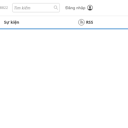
18822
Đăng nhập
Sự kiện
RSS