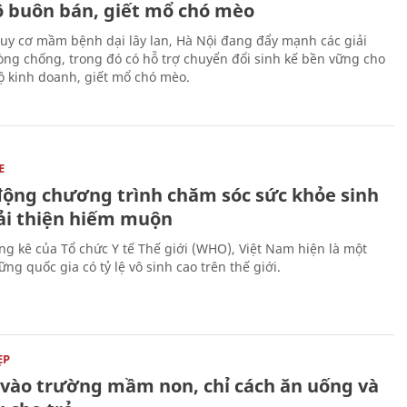
ộ buôn bán, giết mổ chó mèo
uy cơ mầm bệnh dại lây lan, Hà Nội đang đẩy mạnh các giải
ng chống, trong đó có hỗ trợ chuyển đổi sinh kế bền vững cho
 kinh doanh, giết mổ chó mèo.
E
động chương trình chăm sóc sức khỏe sinh
cải thiện hiếm muộn
ng kê của Tổ chức Y tế Thế giới (WHO), Việt Nam hiện là một
ng quốc gia có tỷ lệ vô sinh cao trên thế giới.
ẸP
ĩ vào trường mầm non, chỉ cách ăn uống và