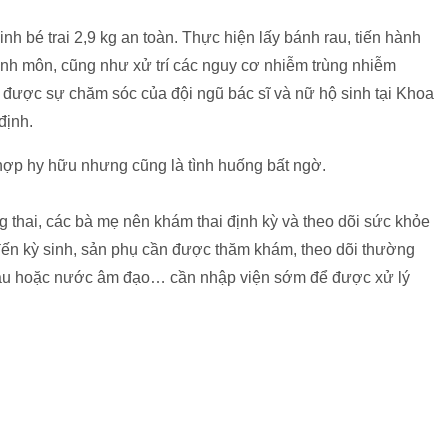
h bé trai 2,9 kg an toàn. Thực hiện lấy bánh rau, tiến hành
sinh môn, cũng như xử trí các nguy cơ nhiễm trùng nhiễm
 được sự chăm sóc của đội ngũ bác sĩ và nữ hộ sinh tại Khoa
định.
hợp hy hữu nhưng cũng là tình huống bất ngờ.
 thai, các bà mẹ nên khám thai định kỳ và theo dõi sức khỏe
 đến kỳ sinh, sản phụ cần được thăm khám, theo dõi thường
máu hoặc nước âm đạo… cần nhập viện sớm để được xử lý