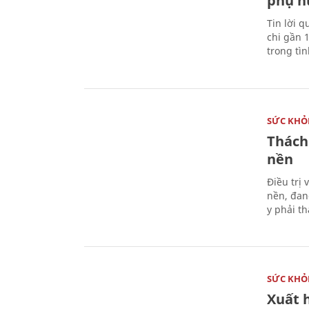
phụ n
Tin lời q
chi gần 
trong tì
SỨC KHỎ
Thách
nền
Điều trị
nền, đan
y phải t
SỨC KHỎ
Xuất h