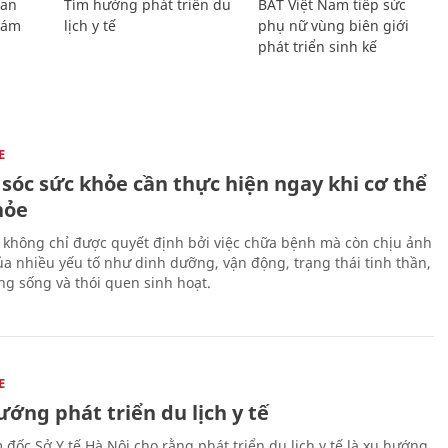
Lan
Tìm hướng phát triển du
BAT Việt Nam tiếp sức
Giám
lịch y tế
phụ nữ vùng biên giới
phát triển sinh kế
E
sóc sức khỏe cần thực hiện ngay khi cơ thể
hỏe
 không chỉ được quyết định bởi việc chữa bệnh mà còn chịu ảnh
a nhiều yếu tố như dinh dưỡng, vận động, trạng thái tinh thần,
ng sống và thói quen sinh hoạt.
E
ớng phát triển du lịch y tế
 đốc Sở Y tế Hà Nội cho rằng phát triển du lịch y tế là xu hướng