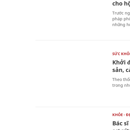
cho h
Trước ng
pháp phò
những hộ
SỨC KHỎ
Khởi 
sản, 
Theo thố
trong nhữ
KHỎE - Đ
Bác s