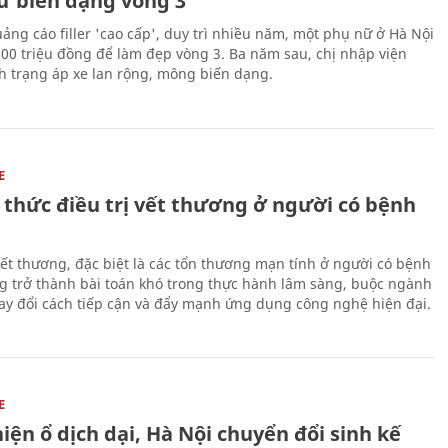
ữ biến dạng vòng 3
uảng cáo filler 'cao cấp', duy trì nhiều năm, một phụ nữ ở Hà Nội
100 triệu đồng để làm đẹp vòng 3. Ba năm sau, chị nhập viện
nh trạng áp xe lan rộng, mông biến dạng.
E
 thức điều trị vết thương ở người có bệnh
 vết thương, đặc biệt là các tổn thương mạn tính ở người có bệnh
g trở thành bài toán khó trong thực hành lâm sàng, buộc ngành
hay đổi cách tiếp cận và đẩy mạnh ứng dụng công nghệ hiện đại.
E
iện ổ dịch dại, Hà Nội chuyển đổi sinh kế