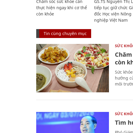
Chăm sóc sức khỏe cần
GS.TS Nguyễn Thị 
thực hiện ngay khi cơ thể
tiếp tục giữ chức 
còn khỏe
đốc Học viện Nông
nghiệp Việt Nam
Tin cùng chuyên mục
SỨC KHỎ
Chăm 
còn k
Sức khỏe
hưởng củ
môi trườ
SỨC KHỎ
Tìm hư
Phó Giám