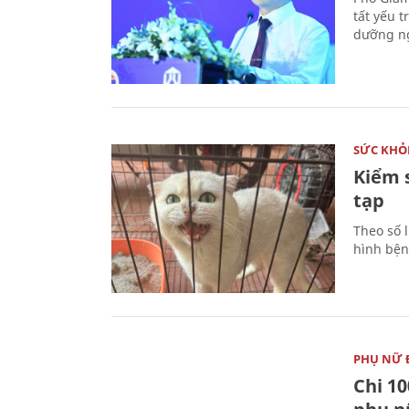
tất yếu 
dưỡng ng
SỨC KHỎ
Kiểm 
tạp
Theo số l
hình bện
PHỤ NỮ 
Chi 10