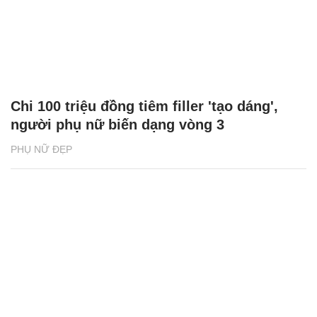
Chi 100 triệu đồng tiêm filler 'tạo dáng',
người phụ nữ biến dạng vòng 3
PHỤ NỮ ĐẸP