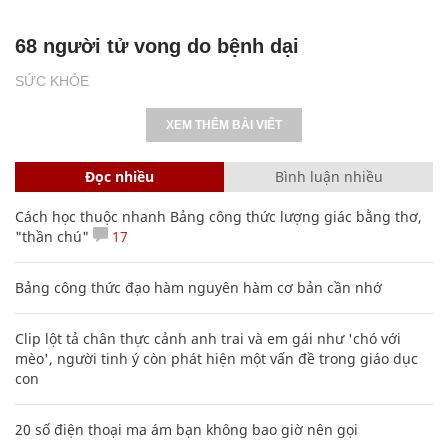
68 người tử vong do bệnh dại
SỨC KHỎE
XEM THÊM BÀI VIẾT
Đọc nhiều
Bình luận nhiều
Cách học thuộc nhanh Bảng công thức lượng giác bằng thơ,
"thần chú"
17
Bảng công thức đạo hàm nguyên hàm cơ bản cần nhớ
Clip lột tả chân thực cảnh anh trai và em gái như 'chó với
mèo', người tinh ý còn phát hiện một vấn đề trong giáo dục
con
20 số điện thoại ma ám bạn không bao giờ nên gọi