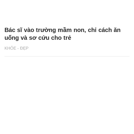
Bác sĩ vào trường mầm non, chỉ cách ăn
uống và sơ cứu cho trẻ
KHỎE - ĐẸP