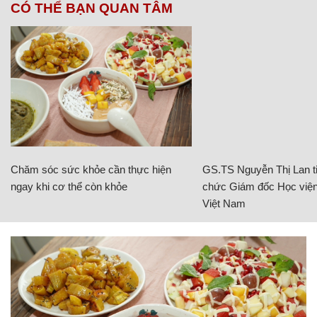
CÓ THỂ BẠN QUAN TÂM
Chăm sóc sức khỏe cần thực hiện
GS.TS Nguyễn Thị Lan ti
ngay khi cơ thể còn khỏe
chức Giám đốc Học viện
Việt Nam