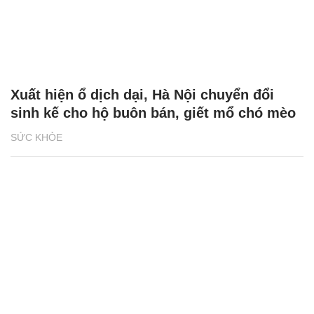
Xuất hiện ổ dịch dại, Hà Nội chuyển đổi
sinh kế cho hộ buôn bán, giết mổ chó mèo
SỨC KHỎE