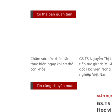
Có thể bạn quan tâm
Chăm sóc sức khỏe cần
GS.TS Nguyễn Thị 
thực hiện ngay khi cơ thể
tiếp tục giữ chức 
còn khỏe
đốc Học viện Nông
nghiệp Việt Nam
Tin cùng chuyên mục
GIÁO DỤ
GS.TS
Học v