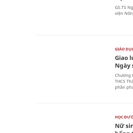
GS.TS Ng
viện Nôn
GIÁO DỤ
Giao 
Ngày 
Chương t
THCS Thá
phần phá
HỌC ĐƯ
Nữ si