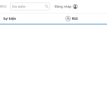
18822
Đăng nhập
Sự kiện
RSS