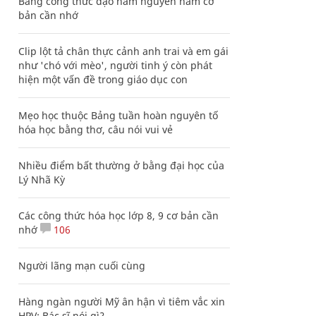
Bảng công thức đạo hàm nguyên hàm cơ
bản cần nhớ
Clip lột tả chân thực cảnh anh trai và em gái
như 'chó với mèo', người tinh ý còn phát
hiện một vấn đề trong giáo dục con
Mẹo học thuộc Bảng tuần hoàn nguyên tố
hóa học bằng thơ, câu nói vui vẻ
Nhiều điểm bất thường ở bằng đại học của
Lý Nhã Kỳ
Các công thức hóa học lớp 8, 9 cơ bản cần
nhớ
106
Người lãng mạn cuối cùng
Hàng ngàn người Mỹ ân hận vì tiêm vắc xin
HPV: Bác sĩ nói gì?