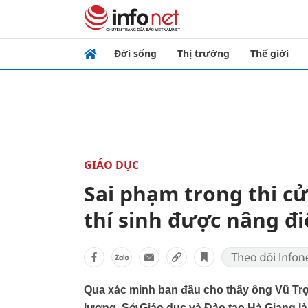
Đời sống
Thị trường
Thế giới
GIÁO DỤC
Sai phạm trong thi cử
thí sinh được nâng đ
Qua xác minh ban đầu cho thấy ông Vũ Tr
lượng, Sở Giáo dục và Đào tạo Hà Giang là n