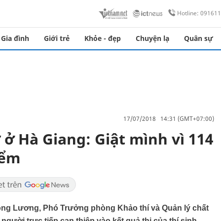
Hotline: 09161
Gia đình
Giới trẻ
Khỏe - đẹp
Chuyện lạ
Quân sự
17/07/2018 14:31 (GMT+07:00)
 ở Hà Giang: Giật mình vì 114
iểm
ọng Lương, Phó Trưởng phòng Khảo thí và Quản lý chất
gười trực tiếp can thiệp vào kết quả thi của thí sinh.