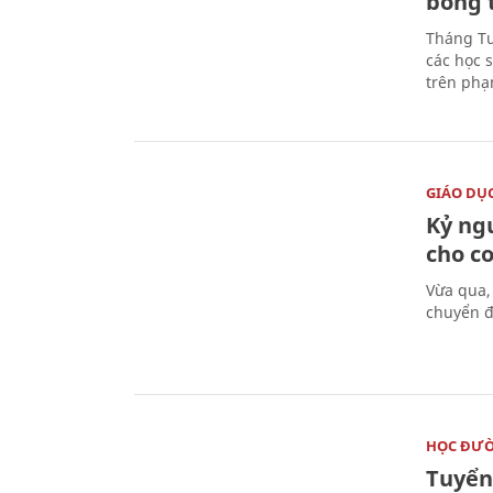
bổng 
Tháng Tư
các học 
trên phạ
GIÁO DỤ
Kỷ ng
cho c
Vừa qua,
chuyển đ
HỌC ĐƯ
Tuyển 