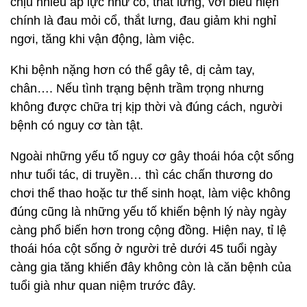
chịu nhiều áp lực như cổ, thắt lưng, với biểu hiện
chính là đau mỏi cổ, thắt lưng, đau giảm khi nghỉ
ngơi, tăng khi vận động, làm việc.
Khi bệnh nặng hơn có thể gây tê, dị cảm tay,
chân…. Nếu tình trạng bệnh trầm trọng nhưng
không được chữa trị kịp thời và đúng cách, người
bệnh có nguy cơ tàn tật.
Ngoài những yếu tố nguy cơ gây thoái hóa cột sống
như tuổi tác, di truyền… thì các chấn thương do
chơi thể thao hoặc tư thế sinh hoạt, làm việc không
đúng cũng là những yếu tố khiến bệnh lý này ngày
càng phổ biến hơn trong cộng đồng. Hiện nay, tỉ lệ
thoái hóa cột sống ở người trẻ dưới 45 tuổi ngày
càng gia tăng khiến đây không còn là căn bệnh của
tuổi già như quan niệm trước đây.