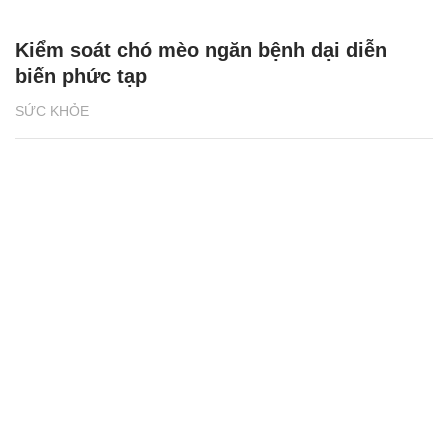
Kiểm soát chó mèo ngăn bệnh dại diễn
biến phức tạp
SỨC KHỎE