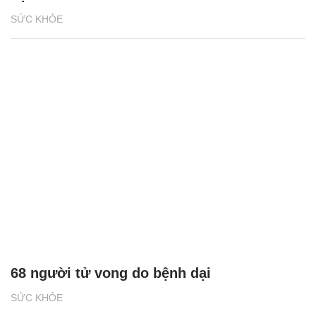
SỨC KHỎE
68 người tử vong do bệnh dại
SỨC KHỎE