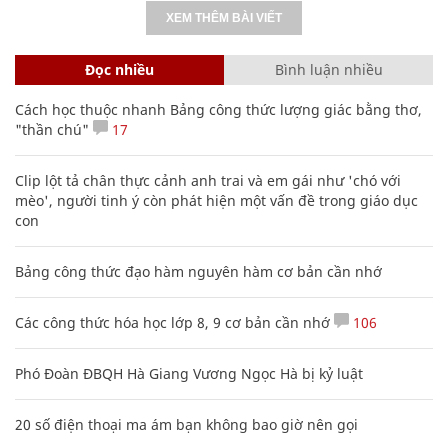
XEM THÊM BÀI VIẾT
Đọc nhiều
Bình luận nhiều
Cách học thuộc nhanh Bảng công thức lượng giác bằng thơ,
"thần chú"
17
Clip lột tả chân thực cảnh anh trai và em gái như 'chó với
mèo', người tinh ý còn phát hiện một vấn đề trong giáo dục
con
Bảng công thức đạo hàm nguyên hàm cơ bản cần nhớ
Các công thức hóa học lớp 8, 9 cơ bản cần nhớ
106
Phó Đoàn ĐBQH Hà Giang Vương Ngọc Hà bị kỷ luật
20 số điện thoại ma ám bạn không bao giờ nên gọi