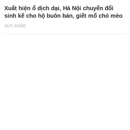
Xuất hiện ổ dịch dại, Hà Nội chuyển đổi
sinh kế cho hộ buôn bán, giết mổ chó mèo
SỨC KHỎE