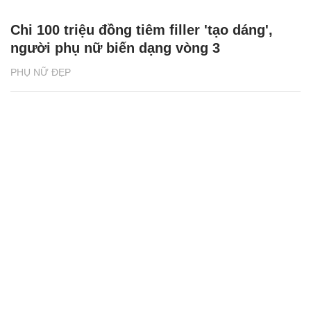
Chi 100 triệu đồng tiêm filler 'tạo dáng',
người phụ nữ biến dạng vòng 3
PHỤ NỮ ĐẸP