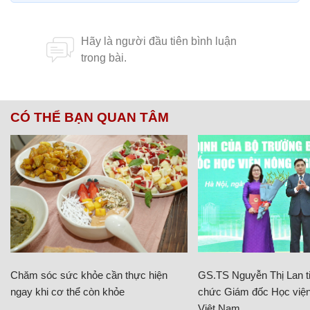
CÓ THỂ BẠN QUAN TÂM
Chăm sóc sức khỏe cần thực hiện
GS.TS Nguyễn Thị Lan ti
ngay khi cơ thể còn khỏe
chức Giám đốc Học viện
Việt Nam