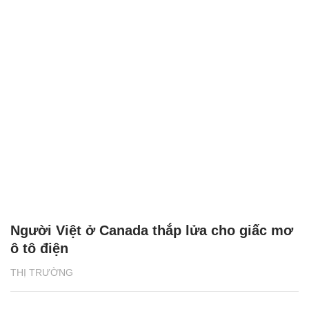
Người Việt ở Canada thắp lửa cho giấc mơ
ô tô điện
THỊ TRƯỜNG