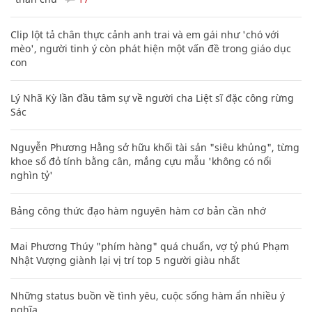
Clip lột tả chân thực cảnh anh trai và em gái như 'chó với
mèo', người tinh ý còn phát hiện một vấn đề trong giáo dục
con
Lý Nhã Kỳ lần đầu tâm sự về người cha Liệt sĩ đặc công rừng
Sác
Nguyễn Phương Hằng sở hữu khối tài sản "siêu khủng", từng
khoe sổ đỏ tính bằng cân, mắng cựu mẫu 'không có nổi
nghìn tỷ'
Bảng công thức đạo hàm nguyên hàm cơ bản cần nhớ
Mai Phương Thúy "phím hàng" quá chuẩn, vợ tỷ phú Phạm
Nhật Vượng giành lại vị trí top 5 người giàu nhất
Những status buồn về tình yêu, cuộc sống hàm ẩn nhiều ý
nghĩa