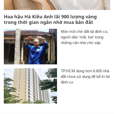
Hoa hậu Hà Kiều Anh lãi 900 lượng vàng
trong thời gian ngắn nhờ mua bán đất
Mòn mỏi chờ đất tái định cư,
người dân 'mắc kẹt' trong
những căn nhà chờ sập
TP.HCM dùng hơn 6.600 nhà
đất chưa sử dụng để bố trí tái
định cư