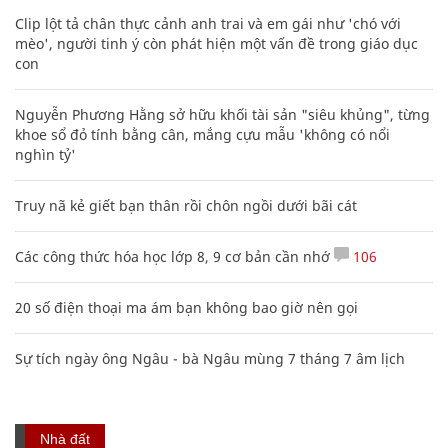
Clip lột tả chân thực cảnh anh trai và em gái như 'chó với
mèo', người tinh ý còn phát hiện một vấn đề trong giáo dục
con
Nguyễn Phương Hằng sở hữu khối tài sản "siêu khủng", từng
khoe sổ đỏ tính bằng cân, mắng cựu mẫu 'không có nổi
nghìn tỷ'
Truy nã kẻ giết bạn thân rồi chôn ngồi dưới bãi cát
Các công thức hóa học lớp 8, 9 cơ bản cần nhớ
106
20 số điện thoại ma ám bạn không bao giờ nên gọi
Sự tích ngày ông Ngâu - bà Ngâu mùng 7 tháng 7 âm lịch
Nhà đất