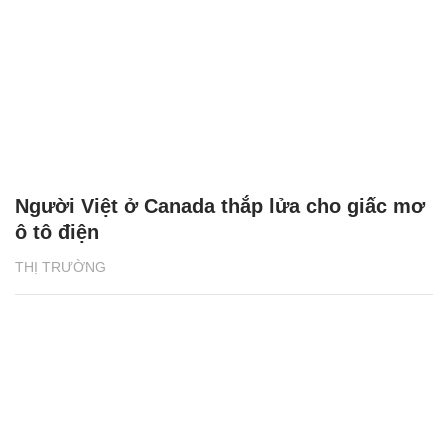
Người Việt ở Canada thắp lửa cho giấc mơ
ô tô điện
THỊ TRƯỜNG