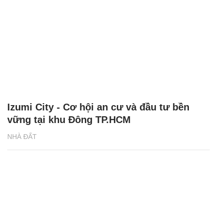
Izumi City - Cơ hội an cư và đầu tư bền
vững tại khu Đông TP.HCM
NHÀ ĐẤT