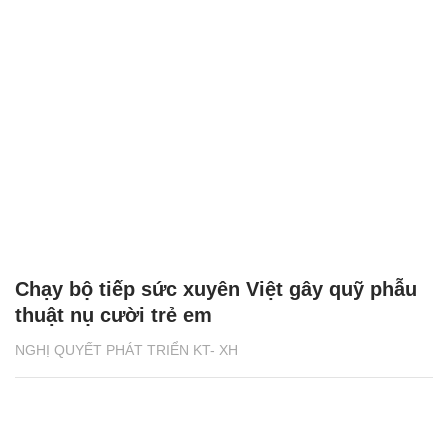
Chạy bộ tiếp sức xuyên Việt gây quỹ phẫu
thuật nụ cười trẻ em
NGHỊ QUYẾT PHÁT TRIỂN KT- XH