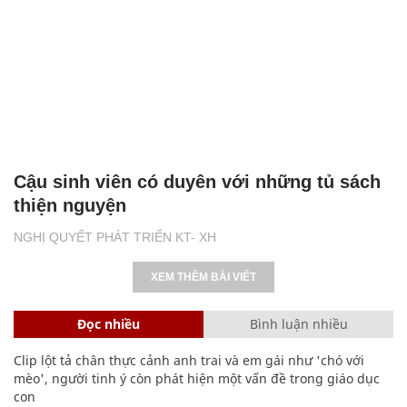
Cậu sinh viên có duyên với những tủ sách
thiện nguyện
NGHỊ QUYẾT PHÁT TRIỂN KT- XH
XEM THÊM BÀI VIẾT
Đọc nhiều
Bình luận nhiều
Clip lột tả chân thực cảnh anh trai và em gái như 'chó với
mèo', người tinh ý còn phát hiện một vấn đề trong giáo dục
con