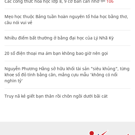
Các công thức hóa học lớp 8, 9 cơ bản cần nhớ
106
Mẹo học thuộc Bảng tuần hoàn nguyên tố hóa học bằng thơ,
câu nói vui vẻ
Nhiều điểm bất thường ở bằng đại học của Lý Nhã Kỳ
20 số điện thoại ma ám bạn không bao giờ nên gọi
Nguyễn Phương Hằng sở hữu khối tài sản "siêu khủng", từng
khoe sổ đỏ tính bằng cân, mắng cựu mẫu 'không có nổi
nghìn tỷ'
Truy nã kẻ giết bạn thân rồi chôn ngồi dưới bãi cát