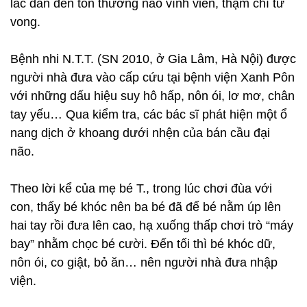
lắc dẫn đến tổn thương não vĩnh viễn, thậm chí tử
vong.
Bệnh nhi N.T.T. (SN 2010, ở Gia Lâm, Hà Nội) được
người nhà đưa vào cấp cứu tại bệnh viện Xanh Pôn
với những dấu hiệu suy hô hấp, nôn ói, lơ mơ, chân
tay yếu… Qua kiểm tra, các bác sĩ phát hiện một ổ
nang dịch ở khoang dưới nhện của bán cầu đại
não.
Theo lời kể của mẹ bé T., trong lúc chơi đùa với
con, thấy bé khóc nên ba bé đã để bé nằm úp lên
hai tay rồi đưa lên cao, hạ xuống thấp chơi trò “máy
bay” nhằm chọc bé cười. Đến tối thì bé khóc dữ,
nôn ói, co giật, bỏ ăn… nên người nhà đưa nhập
viện.