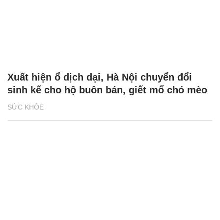
Xuất hiện ổ dịch dại, Hà Nội chuyển đổi
sinh kế cho hộ buôn bán, giết mổ chó mèo
SỨC KHỎE