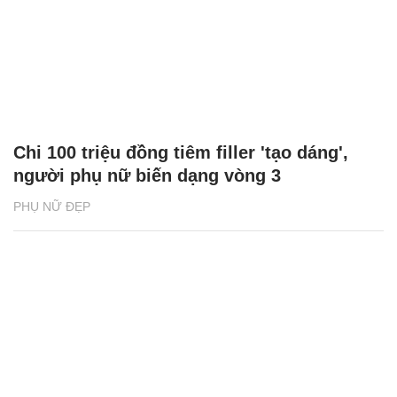
Chi 100 triệu đồng tiêm filler 'tạo dáng',
người phụ nữ biến dạng vòng 3
PHỤ NỮ ĐẸP