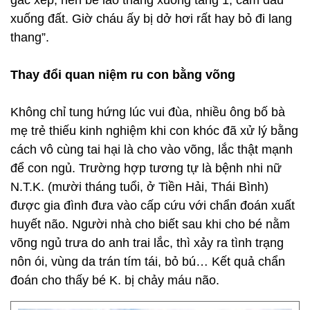
gác xép, nên bé lao thẳng xuống tầng 1, cắm đầu
xuống đất. Giờ cháu ấy bị dở hơi rất hay bỏ đi lang
thang”.
Thay đổi quan niệm ru con bằng võng
Không chỉ tung hứng lúc vui đùa, nhiều ông bố bà
mẹ trẻ thiếu kinh nghiệm khi con khóc đã xử lý bằng
cách vô cùng tai hại là cho vào võng, lắc thật mạnh
để con ngủ. Trường hợp tương tự là bệnh nhi nữ
N.T.K. (mười tháng tuổi, ở Tiền Hải, Thái Bình)
được gia đình đưa vào cấp cứu với chẩn đoán xuất
huyết não. Người nhà cho biết sau khi cho bé nằm
võng ngủ trưa do anh trai lắc, thì xảy ra tình trạng
nôn ói, vùng da trán tím tái, bỏ bú… Kết quả chẩn
đoán cho thấy bé K. bị chảy máu não.