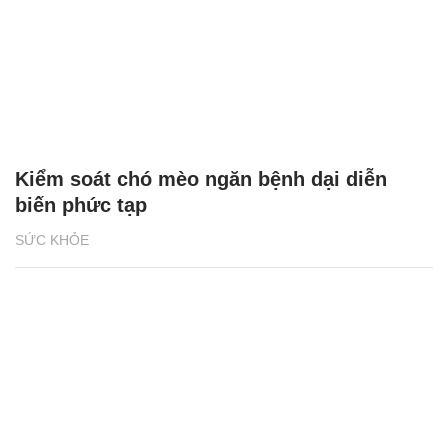
Kiểm soát chó mèo ngăn bệnh dại diễn
biến phức tạp
SỨC KHỎE