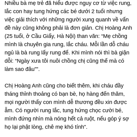
Nhiều bà mẹ trẻ đã hiểu được nguy cơ từ việc rung,
lắc con hay tung hứng các bé dưới 2 tuổi nhưng
việc giải thích với những người xung quanh về vấn
đề này cũng không phải là đơn giản. Chị Hoàng Anh
(25 tuổi, ở Cầu Giấy, Hà Nội) than vãn: “Mẹ chồng
mình là chuyên gia rung, lắc cháu. Mỗi lần dỗ cháu
ngủ là bà rung lấy rung để. Khi mình nói thì bà giận
dỗi: “Ngày xưa tôi nuôi chồng chị cũng thế mà có
làm sao đâu””.
Chị Hoàng Anh cũng cho biết thêm, khi cháu đầy
tháng thỉnh thoảng có bạn bè, họ hàng đến thăm,
mọi người thấy con mình dễ thương đều xin được
ẵm. Có người rung lắc, tung hứng chọc cười bé,
mình đứng nhìn mà nóng hết cả ruột, nếu góp ý sợ
họ lại phật lòng, chê mẹ khó tính”.