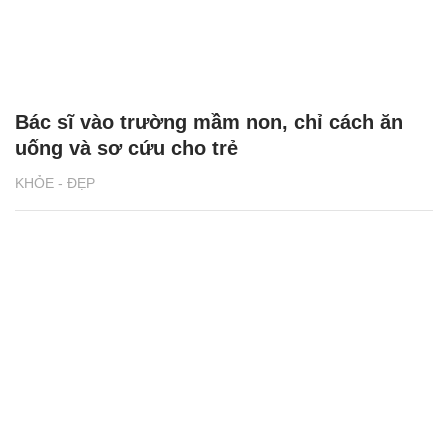
Bác sĩ vào trường mầm non, chỉ cách ăn
uống và sơ cứu cho trẻ
KHỎE - ĐẸP