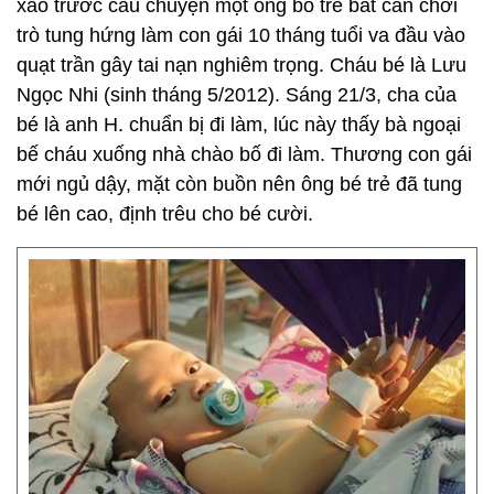
xao trước câu chuyện một ông bố trẻ bất cẩn chơi
trò tung hứng làm con gái 10 tháng tuổi va đầu vào
quạt trần gây tai nạn nghiêm trọng. Cháu bé là Lưu
Ngọc Nhi (sinh tháng 5/2012). Sáng 21/3, cha của
bé là anh H. chuẩn bị đi làm, lúc này thấy bà ngoại
bế cháu xuống nhà chào bố đi làm. Thương con gái
mới ngủ dậy, mặt còn buồn nên ông bé trẻ đã tung
bé lên cao, định trêu cho bé cười.