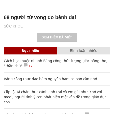
68 người tử vong do bệnh dại
SỨC KHỎE
XEM THÊM BÀI VIẾT
Đọc nhiều
Bình luận nhiều
Cách học thuộc nhanh Bảng công thức lượng giác bằng thơ,
"thần chú"
17
Bảng công thức đạo hàm nguyên hàm cơ bản cần nhớ
Clip lột tả chân thực cảnh anh trai và em gái như 'chó với
mèo', người tinh ý còn phát hiện một vấn đề trong giáo dục
con