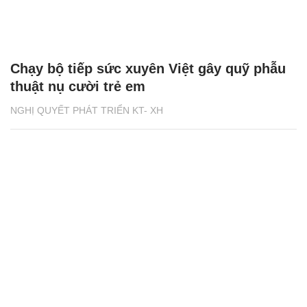
Chạy bộ tiếp sức xuyên Việt gây quỹ phẫu
thuật nụ cười trẻ em
NGHỊ QUYẾT PHÁT TRIỂN KT- XH