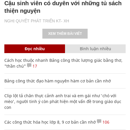
Cậu sinh viên có duyên với những tủ sách
thiện nguyện
NGHỊ QUYẾT PHÁT TRIỂN KT- XH
XEM THÊM BÀI VIẾT
Đọc nhiều
Bình luận nhiều
Cách học thuộc nhanh Bảng công thức lượng giác bằng thơ,
"thần chú"
17
Bảng công thức đạo hàm nguyên hàm cơ bản cần nhớ
Clip lột tả chân thực cảnh anh trai và em gái như 'chó với
mèo', người tinh ý còn phát hiện một vấn đề trong giáo dục
con
Các công thức hóa học lớp 8, 9 cơ bản cần nhớ
106