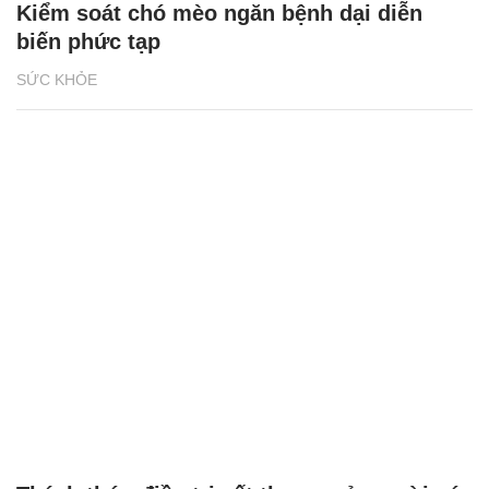
Kiểm soát chó mèo ngăn bệnh dại diễn
biến phức tạp
SỨC KHỎE