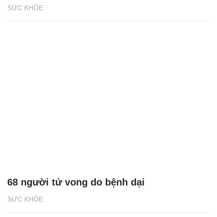
SỨC KHỎE
68 người tử vong do bệnh dại
SỨC KHỎE