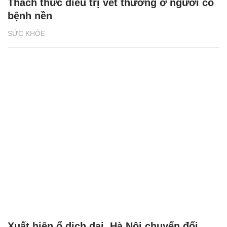
Thách thức điều trị vết thương ở người có
bệnh nền
SỨC KHỎE
Xuất hiện ổ dịch dại, Hà Nội chuyển đổi