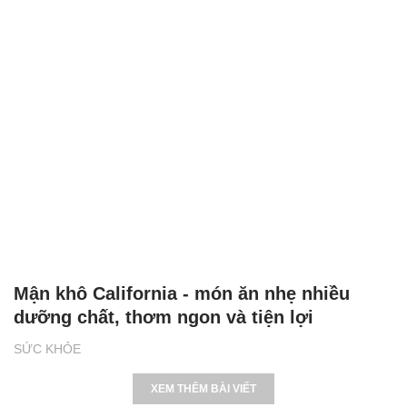
Mận khô California - món ăn nhẹ nhiều
dưỡng chất, thơm ngon và tiện lợi
SỨC KHỎE
XEM THÊM BÀI VIẾT