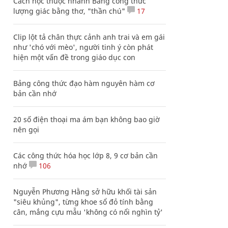
Cách học thuộc nhanh Bảng công thức
lượng giác bằng thơ, "thần chú"
17
Clip lột tả chân thực cảnh anh trai và em gái
như 'chó với mèo', người tinh ý còn phát
hiện một vấn đề trong giáo dục con
Bảng công thức đạo hàm nguyên hàm cơ
bản cần nhớ
20 số điện thoại ma ám bạn không bao giờ
nên gọi
Các công thức hóa học lớp 8, 9 cơ bản cần
nhớ
106
Nguyễn Phương Hằng sở hữu khối tài sản
"siêu khủng", từng khoe sổ đỏ tính bằng
cân, mắng cựu mẫu 'không có nổi nghìn tỷ'