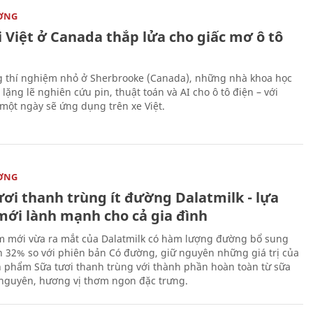
ỜNG
 Việt ở Canada thắp lửa cho giấc mơ ô tô
 thí nghiệm nhỏ ở Sherbrooke (Canada), những nhà khoa học
lặng lẽ nghiên cứu pin, thuật toán và AI cho ô tô điện – với
 một ngày sẽ ứng dụng trên xe Việt.
ỜNG
ươi thanh trùng ít đường Dalatmilk - lựa
mới lành mạnh cho cả gia đình
 mới vừa ra mắt của Dalatmilk có hàm lượng đường bổ sung
 32% so với phiên bản Có đường, giữ nguyên những giá trị của
 phẩm Sữa tươi thanh trùng với thành phần hoàn toàn từ sữa
 nguyên, hương vị thơm ngon đặc trưng.