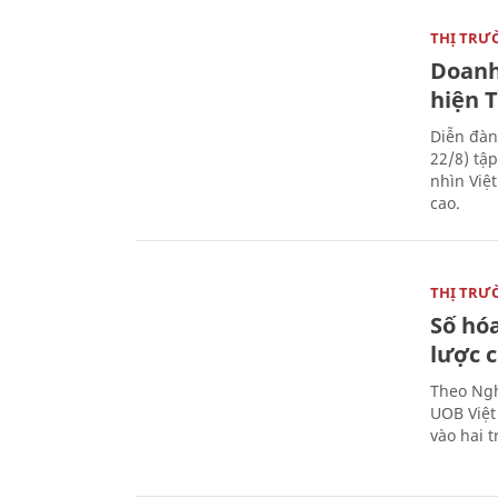
THỊ TRƯ
Doanh
hiện 
Diễn đàn
22/8) tậ
nhìn Việ
cao.
THỊ TRƯ
Số hóa
lược 
Theo Ngh
UOB Việt
vào hai t