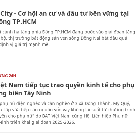
City - Cơ hội an cư và đầu tư bền vững tại
ông TP.HCM
i cảnh hạ tầng phía Đông TP.HCM đang bước vào giai đoạn tăng
 bộ, thị trường bất động sản ven sông Đồng Nai bắt đầu quá
 định vị giá trị mạnh mẽ.
ỜNG 24H
iệt Nam tiếp tục trao quyền kinh tế cho phụ
ng biên Tây Ninh
phụ nữ diện nghèo và cận nghèo ở 3 xã Đông Thành, Mỹ Quý,
 Lập vừa tiếp cận nguồn vốn vay không lãi suất từ chương trình
yền cho phụ nữ” do BAT Việt Nam cùng Hội Liên hiệp Phụ nữ
Ninh triển khai giai đoạn 2025-2026.