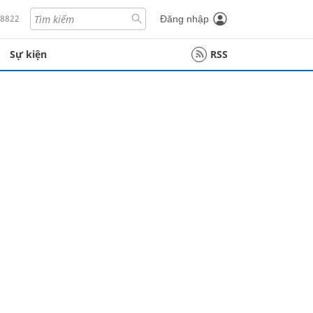
18822
Đăng nhập
Sự kiện
RSS