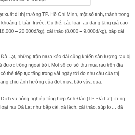
t xuất đi thị trường TP. Hồ Chí Minh, một số tỉnh, thành trong
khoảng 1 tuần trước. Cụ thể, các loại rau đang tăng giá cao
(18.000 – 20.000đ/kg), cải thảo (8.000 – 9.000đ/kg), bắp cải
 Đà Lạt, những trận mưa kéo dài cũng khiến sản lượng rau bị
lá được trồng ngoài trời. Một số cơ sở thu mua rau trên địa
ó thể tiếp tục tăng trong vài ngày tới do nhu cầu của thị
i đang chịu ảnh hưởng của đợt mưa bão vừa qua.
Dịch vụ nông nghiệp tổng hợp Anh Đào (TP. Đà Lạt), cũng
loại rau Đà Lạt như bắp cải, xà lách, cải thảo, súp lơ… đã