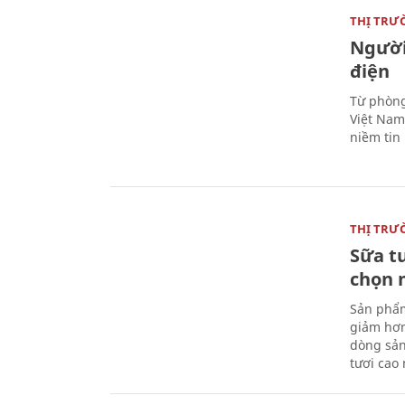
THỊ TRƯ
Người
điện
Từ phòng
Việt Nam 
niềm tin
THỊ TRƯ
Sữa t
chọn 
Sản phẩm
giảm hơn
dòng sản
tươi cao