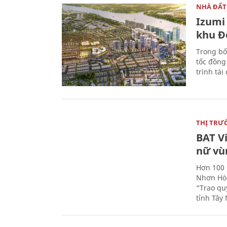
NHÀ ĐẤT
Izumi 
khu Đ
Trong bố
tốc đồng
trình tái
THỊ TRƯ
BAT V
nữ vù
Hơn 100 
Nhơn Hòa
“Trao qu
tỉnh Tây 