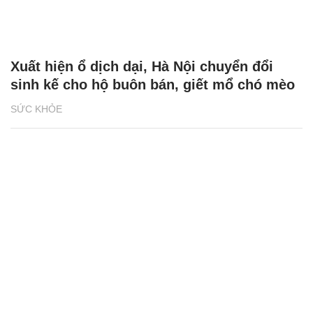
Xuất hiện ổ dịch dại, Hà Nội chuyển đổi
sinh kế cho hộ buôn bán, giết mổ chó mèo
SỨC KHỎE