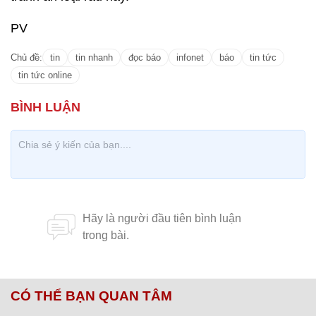
PV
Chủ đề:
tin
tin nhanh
đọc báo
infonet
báo
tin tức
tin tức online
CÓ THỂ BẠN QUAN TÂM