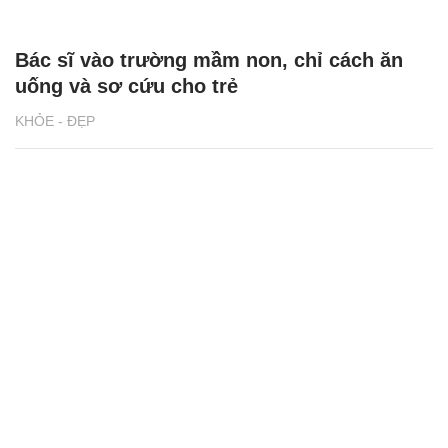
Bác sĩ vào trường mầm non, chỉ cách ăn
uống và sơ cứu cho trẻ
KHỎE - ĐẸP