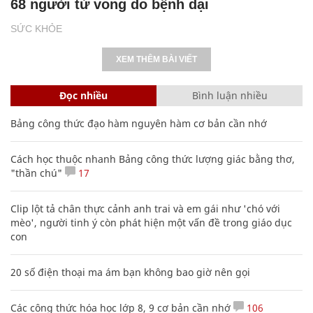
68 người tử vong do bệnh dại
SỨC KHỎE
XEM THÊM BÀI VIẾT
Đọc nhiều
Bình luận nhiều
Bảng công thức đạo hàm nguyên hàm cơ bản cần nhớ
Cách học thuộc nhanh Bảng công thức lượng giác bằng thơ,
"thần chú"
17
Clip lột tả chân thực cảnh anh trai và em gái như 'chó với
mèo', người tinh ý còn phát hiện một vấn đề trong giáo dục
con
20 số điện thoại ma ám bạn không bao giờ nên gọi
Các công thức hóa học lớp 8, 9 cơ bản cần nhớ
106