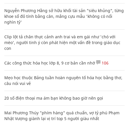
Nguyễn Phương Hằng sở hữu khối tài sản "siêu khủng", từng
khoe sổ đỏ tính bằng cân, mắng cựu mẫu 'không có nổi
nghìn tỷ'
Clip lột tả chân thực cảnh anh trai và em gái như 'chó với
mèo', người tinh ý còn phát hiện một vấn đề trong giáo dục
con
Các công thức hóa học lớp 8, 9 cơ bản cần nhớ
106
Mẹo học thuộc Bảng tuần hoàn nguyên tố hóa học bằng thơ,
câu nói vui vẻ
20 số điện thoại ma ám bạn không bao giờ nên gọi
Mai Phương Thúy "phím hàng" quá chuẩn, vợ tỷ phú Phạm
Nhật Vượng giành lại vị trí top 5 người giàu nhất