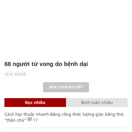
68 người tử vong do bệnh dại
SỨC KHỎE
XEM THÊM BÀI VIẾT
Đọc nhiều
Bình luận nhiều
Cách học thuộc nhanh Bảng công thức lượng giác bằng thơ,
"thần chú"
17