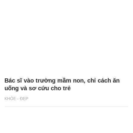
Bác sĩ vào trường mầm non, chỉ cách ăn
uống và sơ cứu cho trẻ
KHỎE - ĐẸP