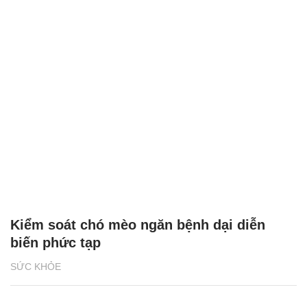
Kiểm soát chó mèo ngăn bệnh dại diễn
biến phức tạp
SỨC KHỎE