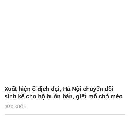
Xuất hiện ổ dịch dại, Hà Nội chuyển đổi
sinh kế cho hộ buôn bán, giết mổ chó mèo
SỨC KHỎE