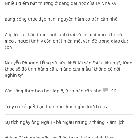
Nhiều điểm bất thường ở bằng đại học của Lý Nhã Kỳ
Bảng công thức đạo hàm nguyên hàm cơ bản cần nhớ
Clip lột tả chân thực cảnh anh trai và em gái như 'chó với
mèo', người tinh ý còn phát hiện một vấn đề trong giáo dục
con
Nguyễn Phương Hằng sở hữu khối tài sản "siêu khủng", từng
khoe sổ đỏ tính bằng cân, mắng cựu mẫu 'không có nổi
nghìn tỷ'
Các công thức hóa học lớp 8, 9 cơ bản cần nhớ
106
Truy nã kẻ giết bạn thân rồi chôn ngồi dưới bãi cát
Sự tích ngày ông Ngâu - bà Ngâu mùng 7 tháng 7 âm lịch
Video: Cách quấn dây sạc điện thoại thành hình lò xo