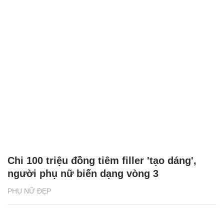
Chi 100 triệu đồng tiêm filler 'tạo dáng',
người phụ nữ biến dạng vòng 3
PHỤ NỮ ĐẸP