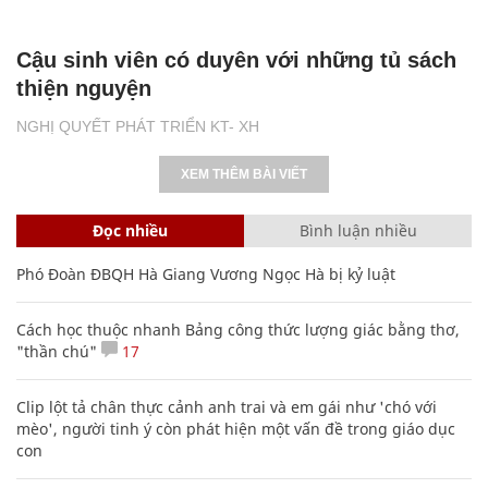
Cậu sinh viên có duyên với những tủ sách
thiện nguyện
NGHỊ QUYẾT PHÁT TRIỂN KT- XH
XEM THÊM BÀI VIẾT
Đọc nhiều
Bình luận nhiều
Phó Đoàn ĐBQH Hà Giang Vương Ngọc Hà bị kỷ luật
Cách học thuộc nhanh Bảng công thức lượng giác bằng thơ,
"thần chú"
17
Clip lột tả chân thực cảnh anh trai và em gái như 'chó với
mèo', người tinh ý còn phát hiện một vấn đề trong giáo dục
con