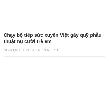
Chạy bộ tiếp sức xuyên Việt gây quỹ phẫu
thuật nụ cười trẻ em
NGHỊ QUYẾT PHÁT TRIỂN KT- XH