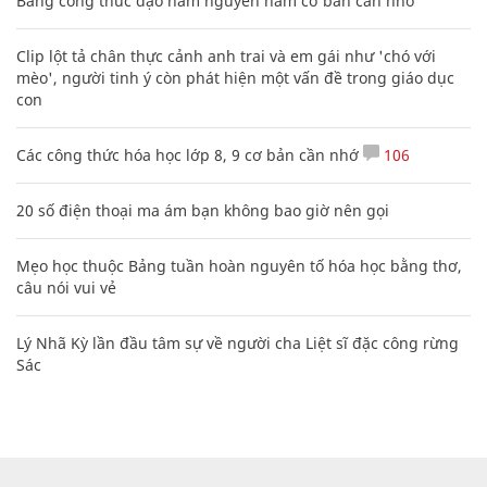
Bảng công thức đạo hàm nguyên hàm cơ bản cần nhớ
Clip lột tả chân thực cảnh anh trai và em gái như 'chó với
mèo', người tinh ý còn phát hiện một vấn đề trong giáo dục
con
Các công thức hóa học lớp 8, 9 cơ bản cần nhớ
106
20 số điện thoại ma ám bạn không bao giờ nên gọi
Mẹo học thuộc Bảng tuần hoàn nguyên tố hóa học bằng thơ,
câu nói vui vẻ
Lý Nhã Kỳ lần đầu tâm sự về người cha Liệt sĩ đặc công rừng
Sác