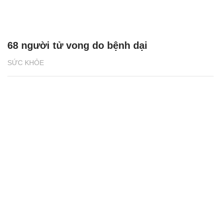
68 người tử vong do bệnh dại
SỨC KHỎE