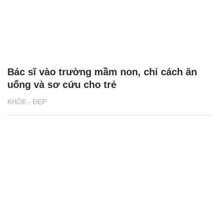
Bác sĩ vào trường mầm non, chỉ cách ăn
uống và sơ cứu cho trẻ
KHỎE - ĐẸP