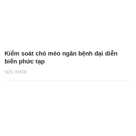
Kiểm soát chó mèo ngăn bệnh dại diễn
biến phức tạp
SỨC KHỎE