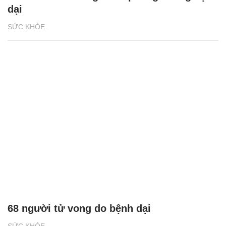
dại
SỨC KHỎE
68 người tử vong do bệnh dại
SỨC KHỎE