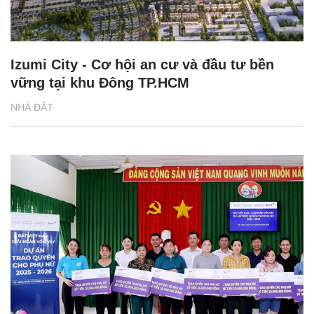
Izumi City - Cơ hội an cư và đầu tư bền
vững tại khu Đông TP.HCM
NHÀ ĐẤT