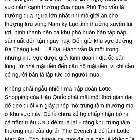
vực nằm cạnh trường đua ngựa Phú Thọ vốn là
trường đua ngựa lớn nhất nhì mà giới ăn chơi
thượng lưu vùng Nam kỳ Lục tỉnh thường xuyên lui
tới, hình thành nên cả khu phố buôn bán tấp nập,
sầm uất đến tận ngày nay. Đến giờ khu vực đường
Ba Tháng Hai – Lê Đại Hành vẫn là một trong
những khu vực được giới kinh doanh địa ốc săn
lùng, từ nhà mặt tiền đến căn hộ mặt tiền, vì chỉ cần
có người bán là lập tức có người mua.
Không phải ngẫu nhiên mà Tập đoàn Lotte
Shopping của Hàn Quốc phải mất một thời gian dài
để đeo đuổi xin giấy phép mở trung tâm thương mại
ở khu vực này. Đó là chưa kể họ chấp nhận bỏ ra
cả trăm triệu USD để mua lại 5 tầng khu trung tâm
thương mại của dự án The Everich 1 để làm Lotte
Mart Phú Thọ. Ngoài ra, một đại gia bán lẻ khác của