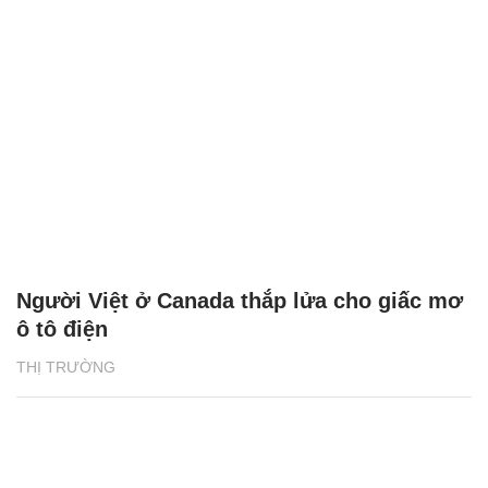
Người Việt ở Canada thắp lửa cho giấc mơ
ô tô điện
THỊ TRƯỜNG