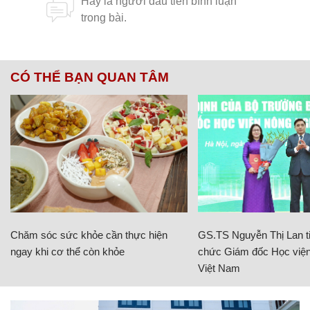
CÓ THỂ BẠN QUAN TÂM
Chăm sóc sức khỏe cần thực hiện
GS.TS Nguyễn Thị Lan ti
ngay khi cơ thể còn khỏe
chức Giám đốc Học viện
Việt Nam