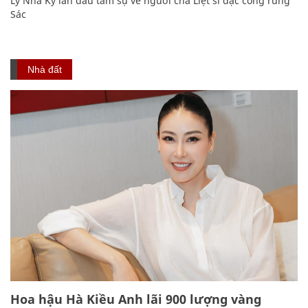
Lý Nhã Kỳ lần đầu tâm sự về người cha Liệt sĩ đặc công rừng
Sác
Nhà đất
Hoa hậu Hà Kiều Anh lãi 900 lượng vàng