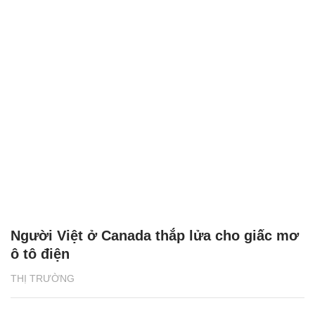
Người Việt ở Canada thắp lửa cho giấc mơ
ô tô điện
THỊ TRƯỜNG