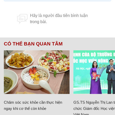
CÓ THỂ BẠN QUAN TÂM
Chăm sóc sức khỏe cần thực hiện
GS.TS Nguyễn Thị Lan ti
ngay khi cơ thể còn khỏe
chức Giám đốc Học viện
Việt Nam