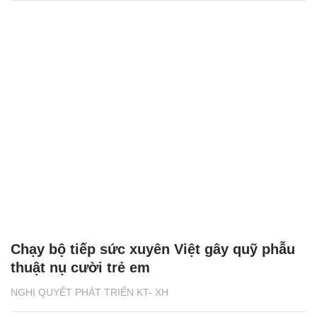
Chạy bộ tiếp sức xuyên Việt gây quỹ phẫu
thuật nụ cười trẻ em
NGHỊ QUYẾT PHÁT TRIỂN KT- XH