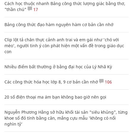
Cách học thuộc nhanh Bảng công thức lượng giác bằng thơ,
"thần chú"
17
Bảng công thức đạo hàm nguyên hàm cơ bản cần nhớ
Clip lột tả chân thực cảnh anh trai và em gái như 'chó với
mèo', người tinh ý còn phát hiện một vấn đề trong giáo dục
con
Nhiều điểm bất thường ở bằng đại học của Lý Nhã Kỳ
Các công thức hóa học lớp 8, 9 cơ bản cần nhớ
106
20 số điện thoại ma ám bạn không bao giờ nên gọi
Nguyễn Phương Hằng sở hữu khối tài sản "siêu khủng", từng
khoe sổ đỏ tính bằng cân, mắng cựu mẫu 'không có nổi
nghìn tỷ'