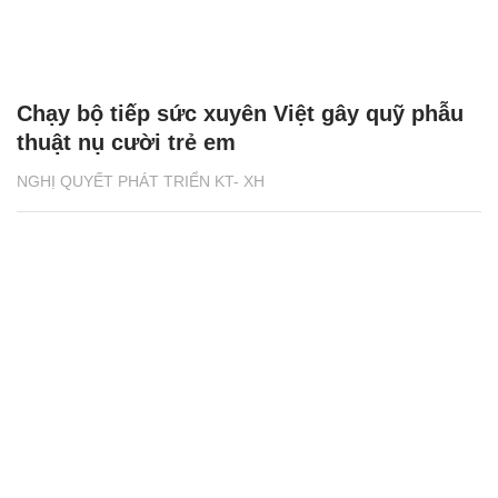
Chạy bộ tiếp sức xuyên Việt gây quỹ phẫu
thuật nụ cười trẻ em
NGHỊ QUYẾT PHÁT TRIỂN KT- XH