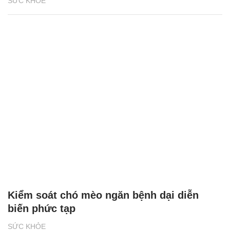
SỨC KHỎE
Kiểm soát chó mèo ngăn bệnh dại diễn
biến phức tạp
SỨC KHỎE