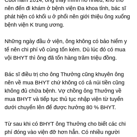
Cuối năm 2014, ông thấy mình ho nhiều, khó thở
nên đến đi khám ở bệnh viện Đa khoa tỉnh, bác sĩ
phát hiện có khối u ở phổi nên giới thiệu ông xuống
bệnh viện K trung ương.
Những ngày đầu ở viện, ông không có bảo hiểm y
tế nên chi phí vô cùng tốn kém. Dù lúc đó có mua
vội BHYT thì ông đã tốn hàng trăm triệu đồng.
Bác sĩ điều trị cho ông Thưởng cũng khuyên ông
nên về mua BHYT chứ không có cả núi tiền cũng
không đủ chữa bệnh. Vợ chồng ông Thưởng về
mua BHYT và tiếp tục thủ tục nhập viện từ tuyến
dưới chuyển lên để được hưởng 80 % BHYT.
Từ sau khi có BHYT ông Thưởng cho biết các chi
phí đóng vào viện đỡ hơn hẳn. Có nhiều người