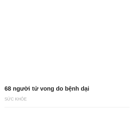
68 người tử vong do bệnh dại
SỨC KHỎE