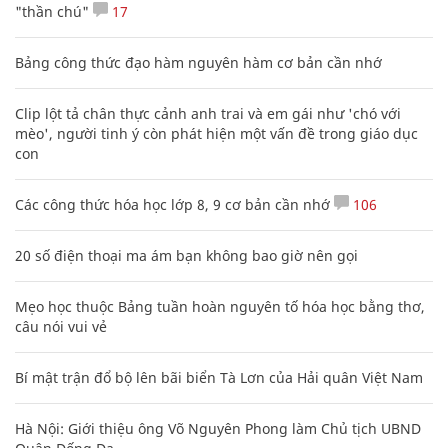
"thần chú"
17
Bảng công thức đạo hàm nguyên hàm cơ bản cần nhớ
Clip lột tả chân thực cảnh anh trai và em gái như 'chó với
mèo', người tinh ý còn phát hiện một vấn đề trong giáo dục
con
Các công thức hóa học lớp 8, 9 cơ bản cần nhớ
106
20 số điện thoại ma ám bạn không bao giờ nên gọi
Mẹo học thuộc Bảng tuần hoàn nguyên tố hóa học bằng thơ,
câu nói vui vẻ
Bí mật trận đổ bộ lên bãi biển Tà Lơn của Hải quân Việt Nam
Hà Nội: Giới thiệu ông Võ Nguyên Phong làm Chủ tịch UBND