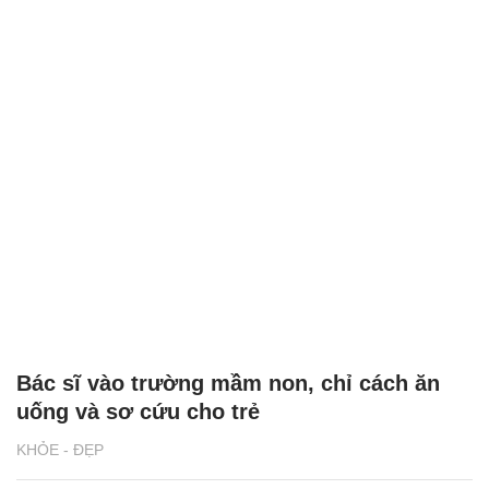
Bác sĩ vào trường mầm non, chỉ cách ăn
uống và sơ cứu cho trẻ
KHỎE - ĐẸP