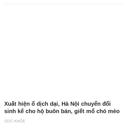
Xuất hiện ổ dịch dại, Hà Nội chuyển đổi
sinh kế cho hộ buôn bán, giết mổ chó mèo
SỨC KHỎE