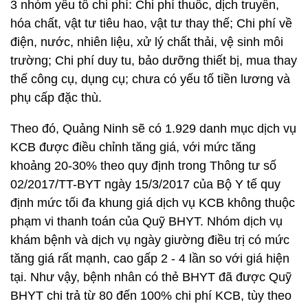
3 nhóm yếu tố chi phí: Chi phí thuốc, dịch truyền,
hóa chất, vật tư tiêu hao, vật tư thay thế; Chi phí về
điện, nước, nhiên liệu, xử lý chất thải, vệ sinh môi
trường; Chi phí duy tu, bảo dưỡng thiết bị, mua thay
thế công cụ, dụng cụ; chưa có yếu tố tiền lương và
phụ cấp đặc thù.
Theo đó, Quảng Ninh sẽ có 1.929 danh mục dịch vụ
KCB được điều chỉnh tăng giá, với mức tăng
khoảng 20-30% theo quy định trong Thông tư số
02/2017/TT-BYT ngày 15/3/2017 của Bộ Y tế quy
định mức tối đa khung giá dịch vụ KCB không thuộc
phạm vi thanh toán của Quỹ BHYT. Nhóm dịch vụ
khám bệnh và dịch vụ ngày giường điều trị có mức
tăng giá rất mạnh, cao gấp 2 - 4 lần so với giá hiện
tại. Như vậy, bệnh nhân có thẻ BHYT đã được Quỹ
BHYT chi trả từ 80 đến 100% chi phí KCB, tùy theo