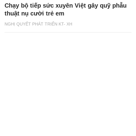
Chạy bộ tiếp sức xuyên Việt gây quỹ phẫu
thuật nụ cười trẻ em
NGHỊ QUYẾT PHÁT TRIỂN KT- XH