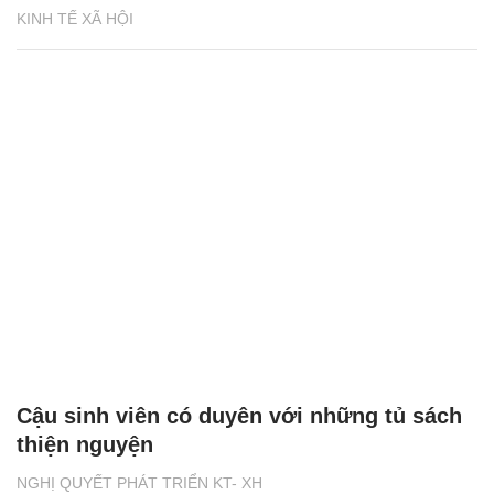
KINH TẾ XÃ HỘI
Cậu sinh viên có duyên với những tủ sách
thiện nguyện
NGHỊ QUYẾT PHÁT TRIỂN KT- XH