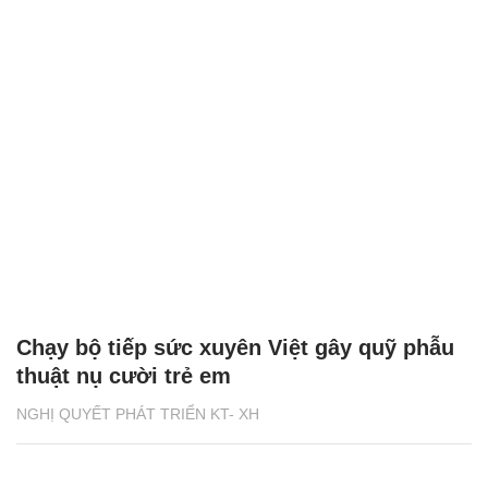
Chạy bộ tiếp sức xuyên Việt gây quỹ phẫu
thuật nụ cười trẻ em
NGHỊ QUYẾT PHÁT TRIỂN KT- XH