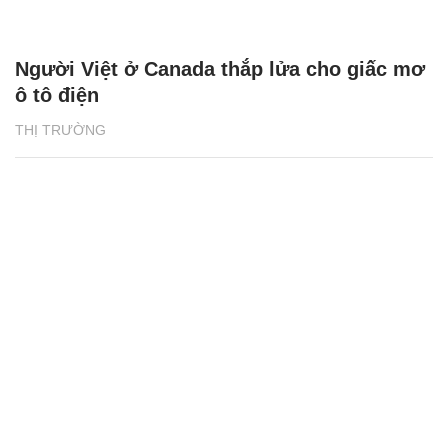
Người Việt ở Canada thắp lửa cho giấc mơ
ô tô điện
THỊ TRƯỜNG