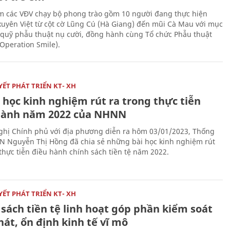
 các VĐV chạy bộ phong trào gồm 10 người đang thực hiện
xuyên Việt từ cột cờ Lũng Cú (Hà Giang) đến mũi Cà Mau với mục
 quỹ phẫu thuật nụ cười, đồng hành cùng Tổ chức Phẫu thuật
(Operation Smile).
ẾT PHÁT TRIỂN KT- XH
 học kinh nghiệm rút ra trong thực tiễn
hành năm 2022 của NHNN
nghị Chính phủ với địa phương diễn ra hôm 03/01/2023, Thống
 Nguyễn Thị Hồng đã chia sẻ những bài học kinh nghiệm rút
 thực tiễn điều hành chính sách tiền tệ năm 2022.
ẾT PHÁT TRIỂN KT- XH
sách tiền tệ linh hoạt góp phần kiểm soát
át, ổn định kinh tế vĩ mô