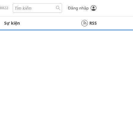
18822
Đăng nhập
Sự kiện
RSS