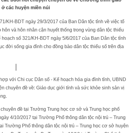
h ở các huyện miền núi
71/KH-BDT ngày 29/3/2017 của Ban Dân tộc tỉnh về việc tổ
ảo hôn và hôn nhân cận huyết thống trong vùng dân tộc thiểu
ế hoạch số 321/KH-BDT ngày 5/6/2017 của Ban Dân tộc tỉnh
ục đời sống gia đình cho đồng bào dân tộc thiểu số trên địa
 hợp với Chi cục Dân số - Kế hoạch hóa gia đình tỉnh, UBND
n chuyên đề về: Giáo dục giới tính và sức khỏe sinh sản vị
ống.
n chuyên đề tại Trường Trung học cơ sở và Trung học phổ
gày 4/10/2017 tại Trường Phổ thông dân tộc nội trú – Trung
ại Trường Phổ thông dân tộc nội trú – Trung học cơ sở huyện