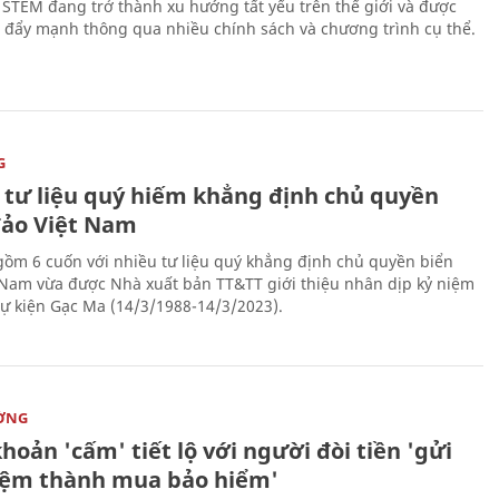
 STEM đang trở thành xu hướng tất yếu trên thế giới và được
 đẩy mạnh thông qua nhiều chính sách và chương trình cụ thể.
G
 tư liệu quý hiếm khẳng định chủ quyền
đảo Việt Nam
gồm 6 cuốn với nhiều tư liệu quý khẳng định chủ quyền biển
 Nam vừa được Nhà xuất bản TT&TT giới thiệu nhân dịp kỷ niệm
ự kiện Gạc Ma (14/3/1988-14/3/2023).
ỜNG
hoản 'cấm' tiết lộ với người đòi tiền 'gửi
kiệm thành mua bảo hiểm'