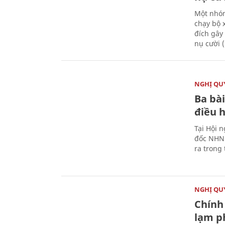
Một nhóm
chạy bộ 
đích gây
nụ cười 
NGHỊ QUY
Ba bài
điều 
Tại Hội 
đốc NHNN
ra trong
NGHỊ QUY
Chính 
lạm ph