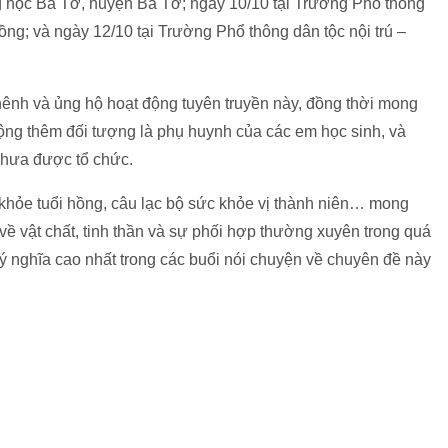
ng học Ba Tơ, huyện Ba Tơ; ngày 10/10 tại Trường Phổ thông
ồng; và ngày 12/10 tại Trường Phổ thông dân tộc nội trú –
ênh và ủng hộ hoạt động tuyên truyền này, đồng thời mong
ng thêm đối tượng là phụ huynh của các em học sinh, và
 chưa được tổ chức.
 khỏe tuổi hồng, câu lạc bộ sức khỏe vị thành niên… mong
ề vật chất, tinh thần và sự phối hợp thường xuyên trong quá
, ý nghĩa cao nhất trong các buổi nói chuyện về chuyên đề này