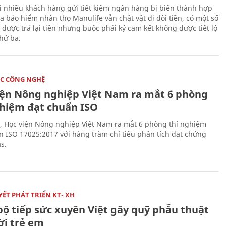
i nhiều khách hàng gửi tiết kiệm ngân hàng bị biến thành hợp
 bảo hiểm nhân thọ Manulife vẫn chật vật đi đòi tiền, có một số
 được trả lại tiền nhưng buộc phải ký cam kết không được tiết lộ
thứ ba.
C CÔNG NGHỆ
iện Nông nghiệp Việt Nam ra mắt 6 phòng
ghiệm đạt chuẩn ISO
, Học viện Nông nghiệp Việt Nam ra mắt 6 phòng thí nghiệm
n ISO 17025:2017 với hàng trăm chỉ tiêu phân tích đạt chứng
s.
ẾT PHÁT TRIỂN KT- XH
bộ tiếp sức xuyên Việt gây quỹ phẫu thuật
ời trẻ em