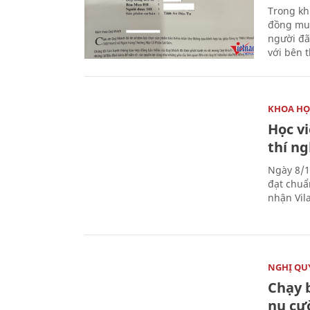
Trong kh
đồng mua
người đã
với bên 
KHOA HỌ
Học v
thí n
Ngày 8/1
đạt chuẩ
nhận Vila
NGHỊ QUY
Chạy 
nụ cư