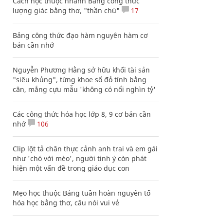
Cách học thuộc nhanh Bảng công thức
lượng giác bằng thơ, "thần chú"
17
Bảng công thức đạo hàm nguyên hàm cơ
bản cần nhớ
Nguyễn Phương Hằng sở hữu khối tài sản
"siêu khủng", từng khoe sổ đỏ tính bằng
cân, mắng cựu mẫu 'không có nổi nghìn tỷ'
Các công thức hóa học lớp 8, 9 cơ bản cần
nhớ
106
Clip lột tả chân thực cảnh anh trai và em gái
như 'chó với mèo', người tinh ý còn phát
hiện một vấn đề trong giáo dục con
Mẹo học thuộc Bảng tuần hoàn nguyên tố
hóa học bằng thơ, câu nói vui vẻ