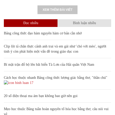
XEM THÊM BÀI VIẾT
Đọc nhiều
Bình luận nhiều
Bảng công thức đạo hàm nguyên hàm cơ bản cần nhớ
Clip lột tả chân thực cảnh anh trai và em gái như 'chó với mèo', người
tinh ý còn phát hiện một vấn đề trong giáo dục con
Bí mật trận đổ bộ lên bãi biển Tà Lơn của Hải quân Việt Nam
Cách học thuộc nhanh Bảng công thức lượng giác bằng thơ, "thần chú"
17
20 số điện thoại ma ám bạn không bao giờ nên gọi
Mẹo học thuộc Bảng tuần hoàn nguyên tố hóa học bằng thơ, câu nói vui
vẻ