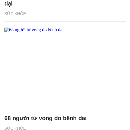
dại
SỨC KHỎE
68 người tử vong do bệnh dại
SỨC KHỎE