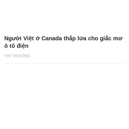
Người Việt ở Canada thắp lửa cho giấc mơ
ô tô điện
THỊ TRƯỜNG