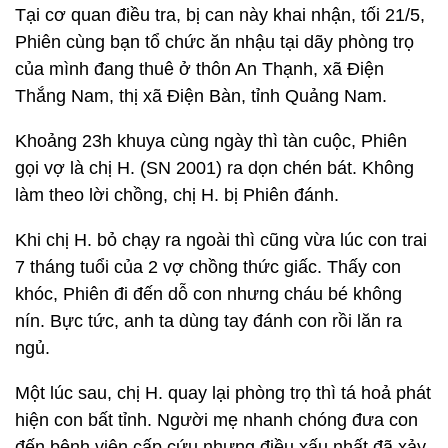
Tại cơ quan điều tra, bị can này khai nhận, tối 21/5,
Phiên cùng bạn tổ chức ăn nhậu tại dãy phòng trọ
của mình đang thuê ở thôn An Thạnh, xã Điện
Thắng Nam, thị xã Điện Bàn, tỉnh Quảng Nam.
Khoảng 23h khuya cùng ngày thì tàn cuộc, Phiên
gọi vợ là chị H. (SN 2001) ra dọn chén bát. Không
làm theo lời chồng, chị H. bị Phiên đánh.
Khi chị H. bỏ chạy ra ngoài thì cũng vừa lúc con trai
7 tháng tuổi của 2 vợ chồng thức giấc. Thấy con
khóc, Phiên đi đến dỗ con nhưng cháu bé không
nín. Bực tức, anh ta dùng tay đánh con rồi lăn ra
ngủ.
Một lúc sau, chị H. quay lại phòng trọ thì tá hoả phát
hiện con bất tỉnh. Người mẹ nhanh chóng đưa con
đến bệnh viện cấp cứu nhưng điều xấu nhất đã xảy