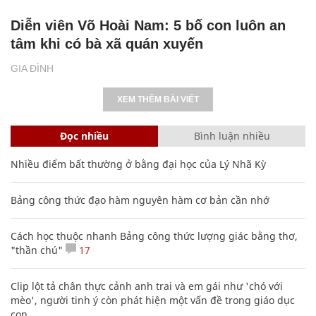
Diễn viên Võ Hoài Nam: 5 bố con luôn an
tâm khi có bà xã quán xuyến
GIA ĐÌNH
XEM THÊM BÀI VIẾT
Đọc nhiều
Bình luận nhiều
Nhiều điểm bất thường ở bằng đại học của Lý Nhã Kỳ
Bảng công thức đạo hàm nguyên hàm cơ bản cần nhớ
Cách học thuộc nhanh Bảng công thức lượng giác bằng thơ,
"thần chú"
17
Clip lột tả chân thực cảnh anh trai và em gái như 'chó với
mèo', người tinh ý còn phát hiện một vấn đề trong giáo dục
con