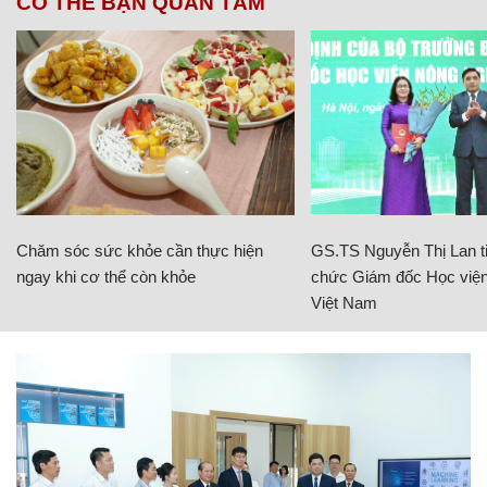
CÓ THỂ BẠN QUAN TÂM
Chăm sóc sức khỏe cần thực hiện
GS.TS Nguyễn Thị Lan ti
ngay khi cơ thể còn khỏe
chức Giám đốc Học viện
Việt Nam