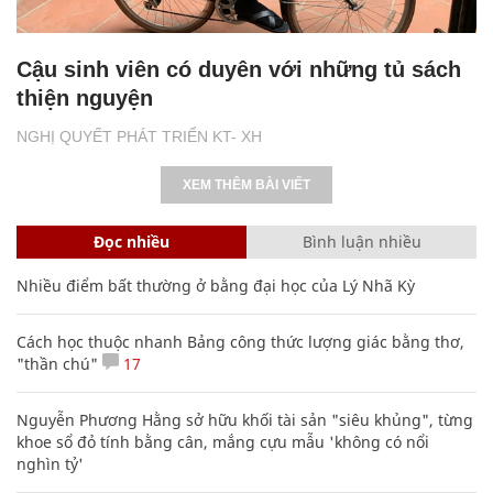
Cậu sinh viên có duyên với những tủ sách
thiện nguyện
NGHỊ QUYẾT PHÁT TRIỂN KT- XH
XEM THÊM BÀI VIẾT
Đọc nhiều
Bình luận nhiều
Nhiều điểm bất thường ở bằng đại học của Lý Nhã Kỳ
Cách học thuộc nhanh Bảng công thức lượng giác bằng thơ,
"thần chú"
17
Nguyễn Phương Hằng sở hữu khối tài sản "siêu khủng", từng
khoe sổ đỏ tính bằng cân, mắng cựu mẫu 'không có nổi
nghìn tỷ'