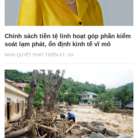
Chính sách tiền tệ linh hoạt góp phần kiểm
soát lạm phát, ổn định kinh tế vĩ mô
NGHỊ QUYẾT PHÁT TRIỂN KT- XH