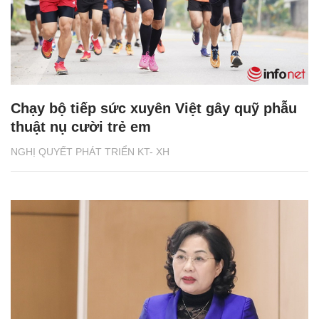
Chạy bộ tiếp sức xuyên Việt gây quỹ phẫu
thuật nụ cười trẻ em
NGHỊ QUYẾT PHÁT TRIỂN KT- XH