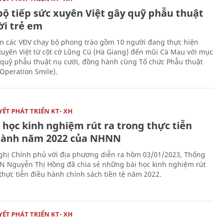
bộ tiếp sức xuyên Việt gây quỹ phẫu thuật
ời trẻ em
 các VĐV chạy bộ phong trào gồm 10 người đang thực hiện
xuyên Việt từ cột cờ Lũng Cú (Hà Giang) đến mũi Cà Mau với mục
 quỹ phẫu thuật nụ cười, đồng hành cùng Tổ chức Phẫu thuật
(Operation Smile).
ẾT PHÁT TRIỂN KT- XH
 học kinh nghiệm rút ra trong thực tiễn
hành năm 2022 của NHNN
nghị Chính phủ với địa phương diễn ra hôm 03/01/2023, Thống
 Nguyễn Thị Hồng đã chia sẻ những bài học kinh nghiệm rút
 thực tiễn điều hành chính sách tiền tệ năm 2022.
ẾT PHÁT TRIỂN KT- XH