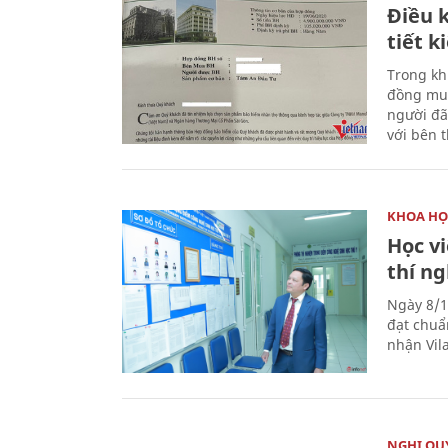
Điều k
tiết 
Trong kh
đồng mua
người đã
với bên 
KHOA HỌ
Học v
thí n
Ngày 8/1
đạt chuẩ
nhận Vila
NGHỊ QUY