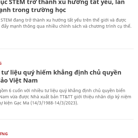
dục STEM trở thành xu hướng tất yếu, lan
ạnh trong trường học
 STEM đang trở thành xu hướng tất yếu trên thế giới và được
 đẩy mạnh thông qua nhiều chính sách và chương trình cụ thể.
G
 tư liệu quý hiếm khẳng định chủ quyền
đảo Việt Nam
gồm 6 cuốn với nhiều tư liệu quý khẳng định chủ quyền biển
 Nam vừa được Nhà xuất bản TT&TT giới thiệu nhân dịp kỷ niệm
ự kiện Gạc Ma (14/3/1988-14/3/2023).
ỜNG