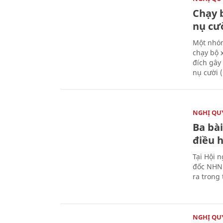
Chạy 
nụ cư
Một nhóm
chạy bộ 
đích gây
nụ cười 
NGHỊ QUY
Ba bài
điều 
Tại Hội 
đốc NHNN
ra trong
NGHỊ QUY