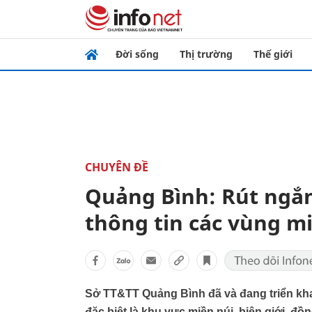
Đời sống
Thị trường
Thế giới
CHUYÊN ĐỀ
Quảng Bình: Rút ngắ
thông tin các vùng m
Sở TT&TT Quảng Bình đã và đang triển kha
đặc biệt là khu vực miền núi, biên giới, đồ