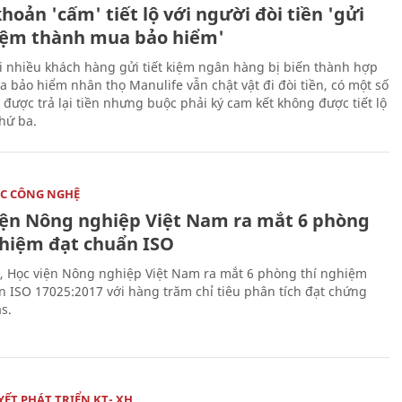
hoản 'cấm' tiết lộ với người đòi tiền 'gửi
kiệm thành mua bảo hiểm'
i nhiều khách hàng gửi tiết kiệm ngân hàng bị biến thành hợp
 bảo hiểm nhân thọ Manulife vẫn chật vật đi đòi tiền, có một số
 được trả lại tiền nhưng buộc phải ký cam kết không được tiết lộ
thứ ba.
C CÔNG NGHỆ
iện Nông nghiệp Việt Nam ra mắt 6 phòng
ghiệm đạt chuẩn ISO
, Học viện Nông nghiệp Việt Nam ra mắt 6 phòng thí nghiệm
n ISO 17025:2017 với hàng trăm chỉ tiêu phân tích đạt chứng
s.
ẾT PHÁT TRIỂN KT- XH