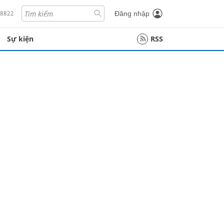
18822
Đăng nhập
Sự kiện
RSS