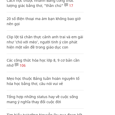
Cách học thuộc nhanh Bảng công thức
lượng giác bằng thơ, "thần chú"
17
20 số điện thoại ma ám bạn không bao giờ
nên gọi
Clip lột tả chân thực cảnh anh trai và em gái
như 'chó với mèo', người tinh ý còn phát
hiện một vấn đề trong giáo dục con
Các công thức hóa học lớp 8, 9 cơ bản cần
nhớ
106
Mẹo học thuộc Bảng tuần hoàn nguyên tố
hóa học bằng thơ, câu nói vui vẻ
Tổng hợp những status hay về cuộc sống
mang ý nghĩa thay đổi cuộc đời
Tìm hiểu tư tưởng Nguyễn Du qua đoạn kết