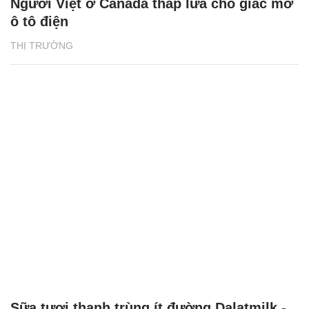
Người Việt ở Canada thắp lửa cho giấc mơ
ô tô điện
THỊ TRƯỜNG
Sữa tươi thanh trùng ít đường Dalatmilk -