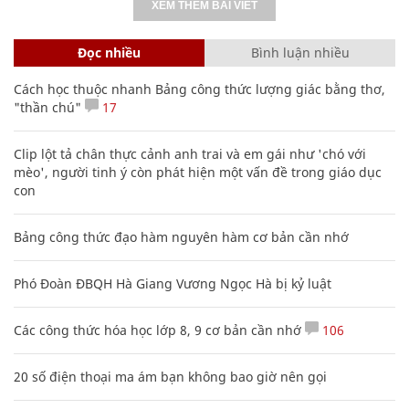
XEM THÊM BÀI VIẾT
Đọc nhiều
Bình luận nhiều
Cách học thuộc nhanh Bảng công thức lượng giác bằng thơ,
"thần chú"
17
Clip lột tả chân thực cảnh anh trai và em gái như 'chó với
mèo', người tinh ý còn phát hiện một vấn đề trong giáo dục
con
Bảng công thức đạo hàm nguyên hàm cơ bản cần nhớ
Phó Đoàn ĐBQH Hà Giang Vương Ngọc Hà bị kỷ luật
Các công thức hóa học lớp 8, 9 cơ bản cần nhớ
106
20 số điện thoại ma ám bạn không bao giờ nên gọi