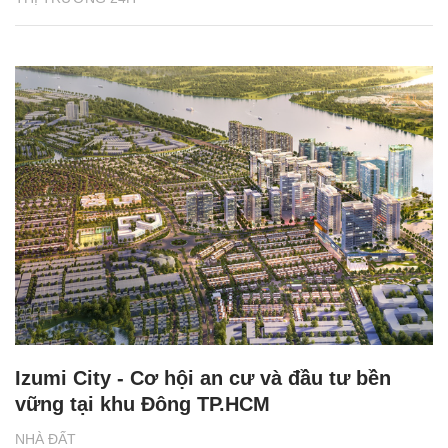
Izumi City - Cơ hội an cư và đầu tư bền
vững tại khu Đông TP.HCM
NHÀ ĐẤT