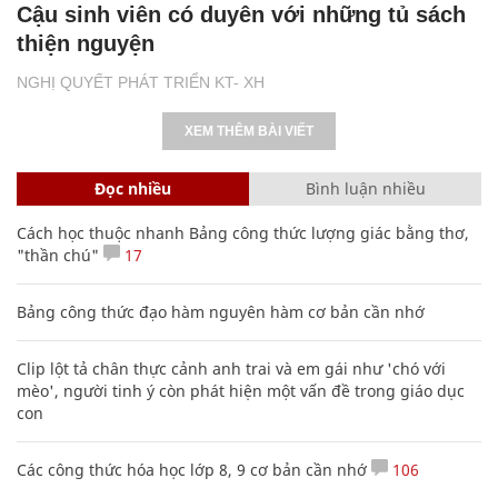
Cậu sinh viên có duyên với những tủ sách
thiện nguyện
NGHỊ QUYẾT PHÁT TRIỂN KT- XH
XEM THÊM BÀI VIẾT
Đọc nhiều
Bình luận nhiều
Cách học thuộc nhanh Bảng công thức lượng giác bằng thơ,
"thần chú"
17
Bảng công thức đạo hàm nguyên hàm cơ bản cần nhớ
Clip lột tả chân thực cảnh anh trai và em gái như 'chó với
mèo', người tinh ý còn phát hiện một vấn đề trong giáo dục
con
Các công thức hóa học lớp 8, 9 cơ bản cần nhớ
106