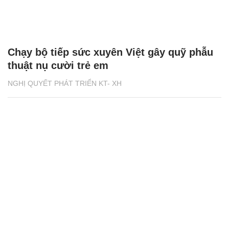
Chạy bộ tiếp sức xuyên Việt gây quỹ phẫu
thuật nụ cười trẻ em
NGHỊ QUYẾT PHÁT TRIỂN KT- XH