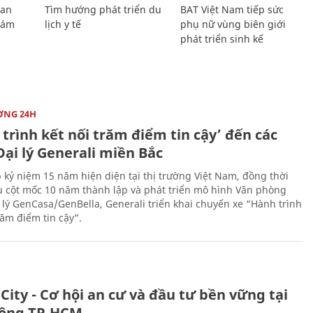
Lan
Tìm hướng phát triển du
BAT Việt Nam tiếp sức
Giám
lịch y tế
phụ nữ vùng biên giới
phát triển sinh kế
ỜNG 24H
trình kết nối trăm điểm tin cậy’ đến các
ại lý Generali miền Bắc
 kỷ niệm 15 năm hiện diện tại thị trường Việt Nam, đồng thời
 cột mốc 10 năm thành lập và phát triển mô hình Văn phòng
 lý GenCasa/GenBella, Generali triển khai chuyến xe “Hành trình
răm điểm tin cậy”.
City - Cơ hội an cư và đầu tư bền vững tại
ông TP.HCM