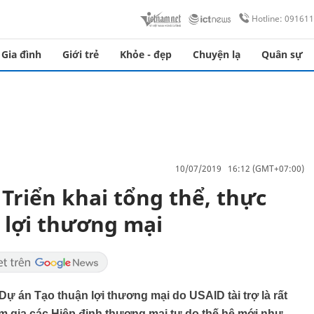
Hotline: 09161
Gia đình
Giới trẻ
Khỏe - đẹp
Chuyện lạ
Quân sự
10/07/2019 16:12 (GMT+07:00)
Triển khai tổng thể, thực
 lợi thương mại
 án Tạo thuận lợi thương mại do USAID tài trợ là rất
am gia các Hiệp định thương mại tự do thế hệ mới như