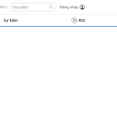
18822
Đăng nhập
Sự kiện
RSS