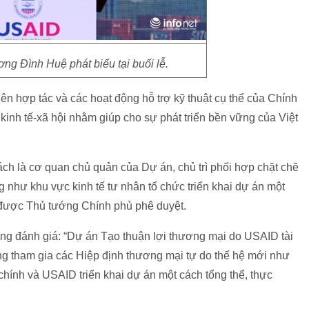
g Đình Huệ phát biểu tại buổi lễ.
n hợp tác và các hoạt động hỗ trợ kỹ thuật cụ thể của Chính
kinh tế-xã hội nhằm giúp cho sự phát triển bền vững của Việt
ch là cơ quan chủ quản của Dự án, chủ trì phối hợp chặt chẽ
như khu vực kinh tế tư nhân tổ chức triển khai dự án một
 được Thủ tướng Chính phủ phê duyệt.
g đánh giá: “Dự án Tạo thuận lợi thương mại do USAID tài
đang tham gia các Hiệp định thương mại tự do thế hệ mới như
ính và USAID triển khai dự án một cách tổng thể, thực