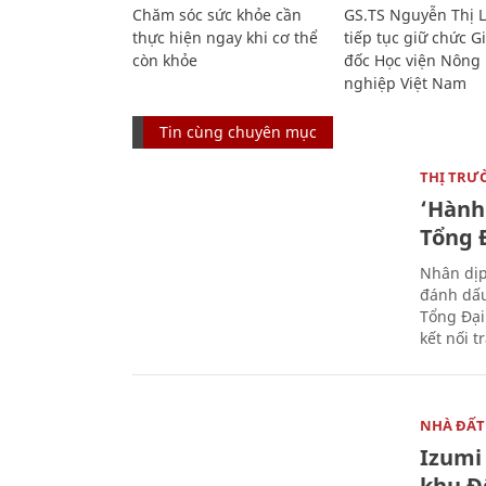
Chăm sóc sức khỏe cần
GS.TS Nguyễn Thị 
thực hiện ngay khi cơ thể
tiếp tục giữ chức 
còn khỏe
đốc Học viện Nông
nghiệp Việt Nam
Tin cùng chuyên mục
THỊ TRƯ
‘Hành 
Tổng Đ
Nhân dịp
đánh dấu
Tổng Đại
kết nối t
NHÀ ĐẤT
Izumi 
khu Đ