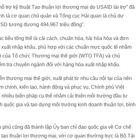
ỗ trợ kỹ thuật Tạo thuận lợi thương mại do USAID tài trợ” đã
nh là cơ quan chủ quản và Tổng cục Hải quan là chủ dự
USD tương đương 494.967 triệu đồng”.
 tiêu tổng thể là cải cách, chuẩn hóa, hài hòa hóa và đơn
ực xuất nhập khẩu, phù hợp với các chuẩn mực quốc tế nhằm
ại của Tổ chức Thương mại thế giới (WTO TFA) và chủ
ểm tra chuyên ngành đối với hàng hóa xuất nhập khẩu.
ễn thương mại thế giới, xuất phát từ nhu cầu nội tại của nền
m chính, kiến tạo, hành động và phục vụ, Chính phủ Việt
ai nhiều biện pháp cụ thể nhằm cải thiện môi trường đầu tư
h quốc gia và tạo dựng môi trường kinh doanh thuận lợi, bình
h phủ cũng đã thành lập Ủy ban chỉ đạo quốc gia về Cơ chế
ạo thuận lợi thương mại, với cơ quan thường trực là Bộ Tài