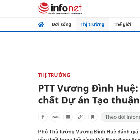
Đời sống
Thị trường
Thế giới
THỊ TRƯỜNG
PTT Vương Đình Huệ: 
chất Dự án Tạo thuận
Phó Thủ tướng Vương Đình Huệ đánh giá Dự
cần thiết trong bối cảnh Việt Nam đang th