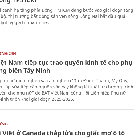
i cảnh hạ tầng phía Đông TP.HCM đang bước vào giai đoạn tăng
 bộ, thị trường bất động sản ven sông Đồng Nai bắt đầu quá
 định vị giá trị mạnh mẽ.
ỜNG 24H
iệt Nam tiếp tục trao quyền kinh tế cho phụ
ng biên Tây Ninh
phụ nữ diện nghèo và cận nghèo ở 3 xã Đông Thành, Mỹ Quý,
 Lập vừa tiếp cận nguồn vốn vay không lãi suất từ chương trình
yền cho phụ nữ” do BAT Việt Nam cùng Hội Liên hiệp Phụ nữ
Ninh triển khai giai đoạn 2025-2026.
ỜNG
 Việt ở Canada thắp lửa cho giấc mơ ô tô