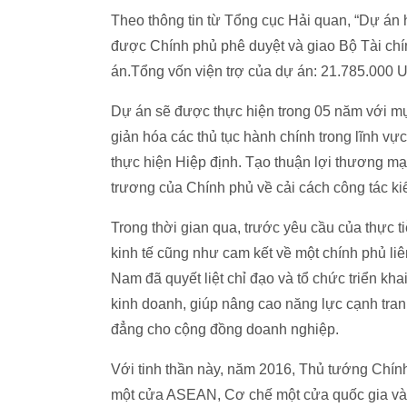
Theo thông tin từ Tổng cục Hải quan, “Dự án h
được Chính phủ phê duyệt và giao Bộ Tài chí
án.Tổng vốn viện trợ của dự án: 21.785.000 
Dự án sẽ được thực hiện trong 05 năm với mục
giản hóa các thủ tục hành chính trong lĩnh v
thực hiện Hiệp định. Tạo thuận lợi thương m
trương của Chính phủ về cải cách công tác ki
Trong thời gian qua, trước yêu cầu của thực ti
kinh tế cũng như cam kết về một chính phủ liê
Nam đã quyết liệt chỉ đạo và tổ chức triển kh
kinh doanh, giúp nâng cao năng lực cạnh tran
đẳng cho cộng đồng doanh nghiệp.
Với tinh thần này, năm 2016, Thủ tướng Chín
một cửa ASEAN, Cơ chế một cửa quốc gia và t