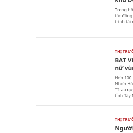
Trong bố
tốc đồng
trình tái
THỊ TRƯ
BAT V
nữ vù
Hơn 100 
Nhơn Hòa
“Trao qu
tỉnh Tây 
THỊ TRƯ
Người