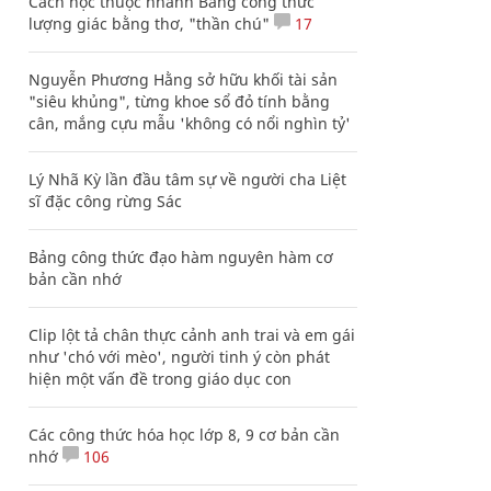
Cách học thuộc nhanh Bảng công thức
lượng giác bằng thơ, "thần chú"
17
Nguyễn Phương Hằng sở hữu khối tài sản
"siêu khủng", từng khoe sổ đỏ tính bằng
cân, mắng cựu mẫu 'không có nổi nghìn tỷ'
Lý Nhã Kỳ lần đầu tâm sự về người cha Liệt
sĩ đặc công rừng Sác
Bảng công thức đạo hàm nguyên hàm cơ
bản cần nhớ
Clip lột tả chân thực cảnh anh trai và em gái
như 'chó với mèo', người tinh ý còn phát
hiện một vấn đề trong giáo dục con
Các công thức hóa học lớp 8, 9 cơ bản cần
nhớ
106