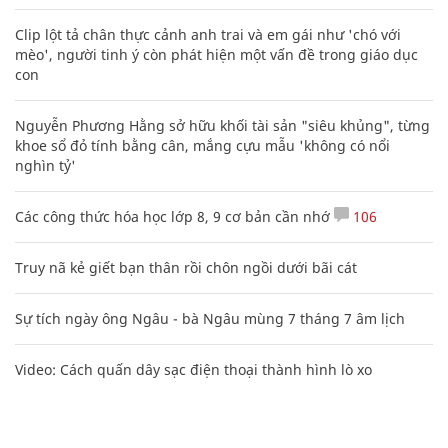
Clip lột tả chân thực cảnh anh trai và em gái như 'chó với
mèo', người tinh ý còn phát hiện một vấn đề trong giáo dục
con
Nguyễn Phương Hằng sở hữu khối tài sản "siêu khủng", từng
khoe sổ đỏ tính bằng cân, mắng cựu mẫu 'không có nổi
nghìn tỷ'
Các công thức hóa học lớp 8, 9 cơ bản cần nhớ
106
Truy nã kẻ giết bạn thân rồi chôn ngồi dưới bãi cát
Sự tích ngày ông Ngâu - bà Ngâu mùng 7 tháng 7 âm lịch
Video: Cách quấn dây sạc điện thoại thành hình lò xo