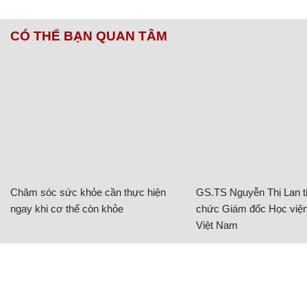
CÓ THỂ BẠN QUAN TÂM
Chăm sóc sức khỏe cần thực hiện
GS.TS Nguyễn Thị Lan ti
ngay khi cơ thể còn khỏe
chức Giám đốc Học viện
Việt Nam