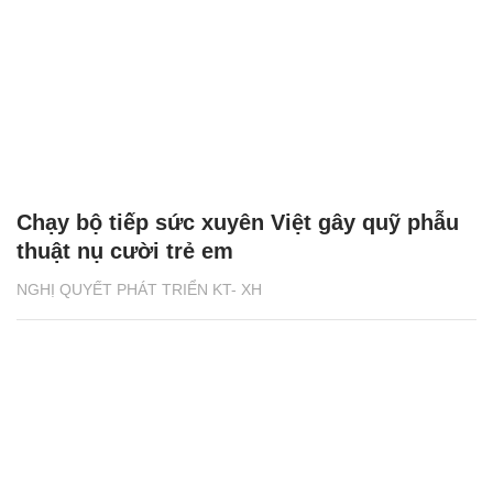
Chạy bộ tiếp sức xuyên Việt gây quỹ phẫu
thuật nụ cười trẻ em
NGHỊ QUYẾT PHÁT TRIỂN KT- XH