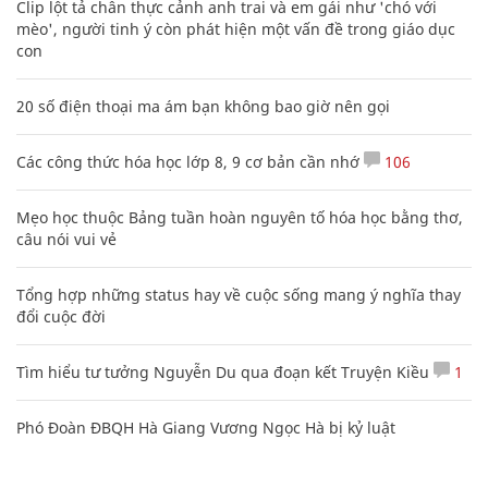
Clip lột tả chân thực cảnh anh trai và em gái như 'chó với
mèo', người tinh ý còn phát hiện một vấn đề trong giáo dục
con
20 số điện thoại ma ám bạn không bao giờ nên gọi
Các công thức hóa học lớp 8, 9 cơ bản cần nhớ
106
Mẹo học thuộc Bảng tuần hoàn nguyên tố hóa học bằng thơ,
câu nói vui vẻ
Tổng hợp những status hay về cuộc sống mang ý nghĩa thay
đổi cuộc đời
Tìm hiểu tư tưởng Nguyễn Du qua đoạn kết Truyện Kiều
1
Phó Đoàn ĐBQH Hà Giang Vương Ngọc Hà bị kỷ luật