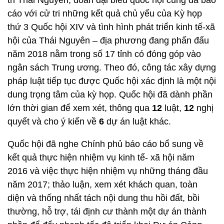
tri Thái Nguyên, đoàn đại biểu quốc hội cũng đã báo
cáo với cử tri những kết quả chủ yếu của Kỳ họp
thứ 3 Quốc hội XIV và tình hình phát triển kinh tế-xã
hội của Thái Nguyên – địa phương đang phấn đấu
năm 2018 nằm trong số 17 tỉnh có đóng góp vào
ngân sách Trung ương. Theo đó, công tác xây dựng
pháp luật tiếp tục được Quốc hội xác định là một nội
dung trọng tâm của kỳ họp. Quốc hội đã dành phần
lớn thời gian để xem xét, thông qua
12
luật,
12
nghị
quyết và cho ý kiến về
6
dự án luật khác.
Quốc hội đã nghe Chính phủ báo cáo bổ sung về
kết quả thực hiện nhiệm vụ kinh tế- xã hội năm
2016 và việc thực hiện nhiệm vụ những tháng đầu
năm 2017; thảo luận, xem xét khách quan, toàn
diện và thống nhất tách nội dung thu hồi đất, bồi
thường, hỗ trợ, tái định cư thành một dự án thành