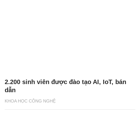
2.200 sinh viên được đào tạo AI, IoT, bán
dẫn
KHOA HỌC CÔNG NGHỆ