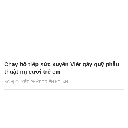
Chạy bộ tiếp sức xuyên Việt gây quỹ phẫu
thuật nụ cười trẻ em
NGHỊ QUYẾT PHÁT TRIỂN KT- XH