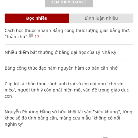
XEM THÊM BÀI VIẾT
Đọc nhiều
Bình luận nhiều
Cách học thuộc nhanh Bảng công thức lượng giác bằng thơ,
"thần chú"
17
Nhiều điểm bất thường ở bằng đại học của Lý Nhã Kỳ
Bảng công thức đạo hàm nguyên hàm cơ bản cần nhớ
Clip lột tả chân thực cảnh anh trai và em gái như 'chó với
mèo', người tinh ý còn phát hiện một vấn đề trong giáo dục
con
Nguyễn Phương Hằng sở hữu khối tài sản "siêu khủng", từng
khoe sổ đỏ tính bằng cân, mắng cựu mẫu 'không có nổi
nghìn tỷ'