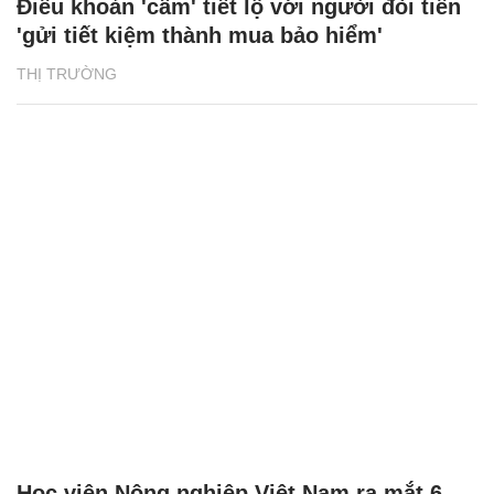
Điều khoản 'cấm' tiết lộ với người đòi tiền
'gửi tiết kiệm thành mua bảo hiểm'
THỊ TRƯỜNG
Học viện Nông nghiệp Việt Nam ra mắt 6