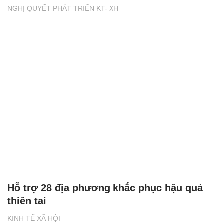
NGHỊ QUYẾT PHÁT TRIỂN KT- XH
Hỗ trợ 28 địa phương khắc phục hậu quả
thiên tai
KINH TẾ XÃ HỘI