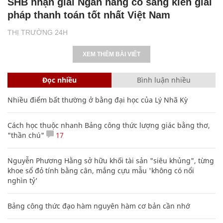
SHB nhận giải Ngân hàng có sáng kiến giải
pháp thanh toán tốt nhất Việt Nam
THỊ TRƯỜNG 24H
XEM THÊM BÀI VIẾT
Đọc nhiều
Bình luận nhiều
Nhiều điểm bất thường ở bằng đại học của Lý Nhã Kỳ
Cách học thuộc nhanh Bảng công thức lượng giác bằng thơ,
"thần chú"
17
Nguyễn Phương Hằng sở hữu khối tài sản "siêu khủng", từng
khoe sổ đỏ tính bằng cân, mắng cựu mẫu 'không có nổi
nghìn tỷ'
Bảng công thức đạo hàm nguyên hàm cơ bản cần nhớ