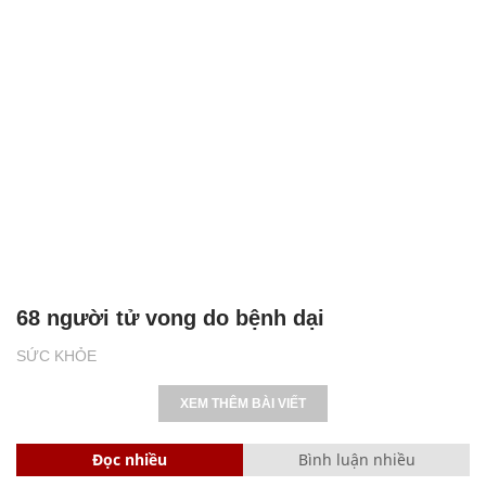
68 người tử vong do bệnh dại
SỨC KHỎE
XEM THÊM BÀI VIẾT
Đọc nhiều
Bình luận nhiều