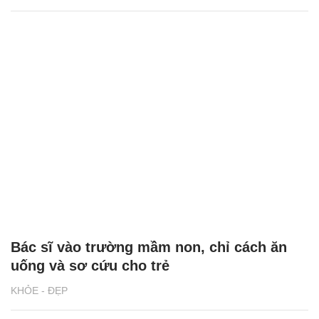
Bác sĩ vào trường mầm non, chỉ cách ăn
uống và sơ cứu cho trẻ
KHỎE - ĐẸP