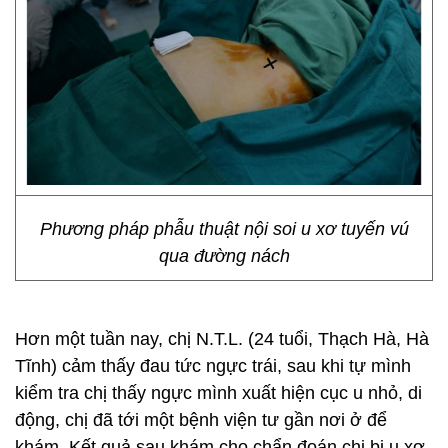
Phương pháp phẫu thuật nội soi u xơ tuyến vú
qua đường nách
Hơn một tuần nay, chị N.T.L. (24 tuổi, Thạch Hà, Hà
Tĩnh) cảm thấy đau tức ngực trái, sau khi tự mình
kiểm tra chị thấy ngực mình xuất hiện cục u nhỏ, di
động, chị đã tới một bệnh viện tư gần nơi ở để
khám. Kết quả sau khám cho chẩn đoán chị bị u xơ