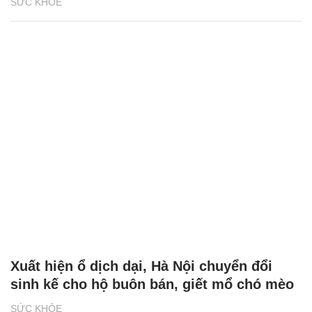
SỨC KHỎE
Xuất hiện ổ dịch dại, Hà Nội chuyển đổi
sinh kế cho hộ buôn bán, giết mổ chó mèo
SỨC KHỎE