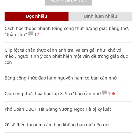
XEM THÊM BÀI VIẾT
Đọc nhiều
Bình luận nhiều
Cách học thuộc nhanh Bảng công thức lượng giác bằng thơ,
"thần chú"
17
Clip lột tả chân thực cảnh anh trai và em gái như 'chó với
mèo', người tinh ý còn phát hiện một vấn đề trong giáo dục
con
Bảng công thức đạo hàm nguyên hàm cơ bản cần nhớ
Các công thức hóa học lớp 8, 9 cơ bản cần nhớ
106
Phó Đoàn ĐBQH Hà Giang Vương Ngọc Hà bị kỷ luật
20 số điện thoại ma ám bạn không bao giờ nên gọi