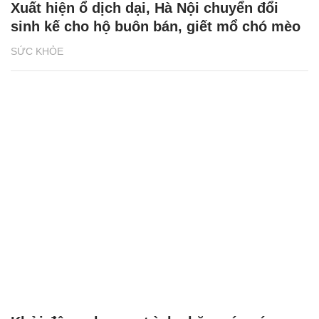
Xuất hiện ổ dịch dại, Hà Nội chuyển đổi
sinh kế cho hộ buôn bán, giết mổ chó mèo
SỨC KHỎE