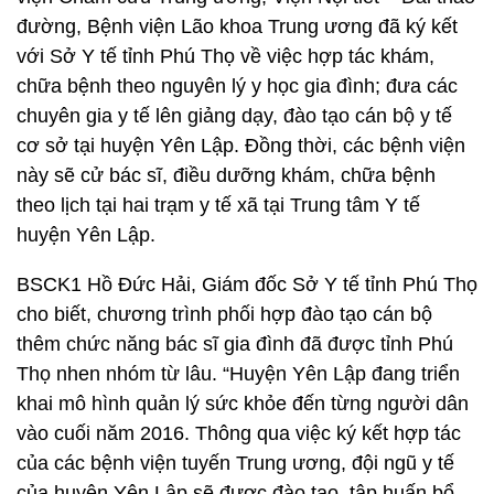
đường, Bệnh viện Lão khoa Trung ương đã ký kết
với Sở Y tế tỉnh Phú Thọ về việc hợp tác khám,
chữa bệnh theo nguyên lý y học gia đình; đưa các
chuyên gia y tế lên giảng dạy, đào tạo cán bộ y tế
cơ sở tại huyện Yên Lập. Đồng thời, các bệnh viện
này sẽ cử bác sĩ, điều dưỡng khám, chữa bệnh
theo lịch tại hai trạm y tế xã tại Trung tâm Y tế
huyện Yên Lập.
BSCK1 Hồ Đức Hải, Giám đốc Sở Y tế tỉnh Phú Thọ
cho biết, chương trình phối hợp đào tạo cán bộ
thêm chức năng bác sĩ gia đình đã được tỉnh Phú
Thọ nhen nhóm từ lâu. “Huyện Yên Lập đang triển
khai mô hình quản lý sức khỏe đến từng người dân
vào cuối năm 2016. Thông qua việc ký kết hợp tác
của các bệnh viện tuyến Trung ương, đội ngũ y tế
của huyện Yên Lập sẽ được đào tạo, tập huấn bổ