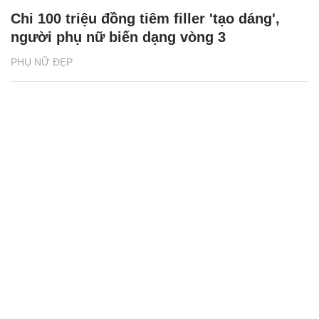
Chi 100 triệu đồng tiêm filler 'tạo dáng',
người phụ nữ biến dạng vòng 3
PHỤ NỮ ĐẸP