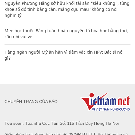
Nguyễn Phương Hằng sở hữu khối tài sản "siêu khủng", từng
khoe sổ đỏ tính bằng cân, mắng cựu mẫu 'không có nổi
nghìn tỷ'
Mẹo học thuộc Bảng tuần hoàn nguyên tố hóa học bằng thơ,
câu nói vui vẻ
Hàng ngàn người Mỹ ân hận vì tiêm vắc xin HPV: Bác sĩ nói
gì?
CHUYÊN TRANG CỦA BÁO
Tòa soạn: Tòa nhà Cục Tần Số, 115 Trần Duy Hưng Hà Nội
Giấy phép hoạt động báo chí: Số 09/GP-BTTTT, Bộ Thông tin và