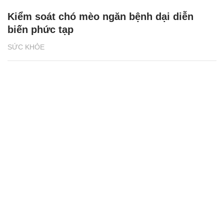
Kiểm soát chó mèo ngăn bệnh dại diễn
biến phức tạp
SỨC KHỎE