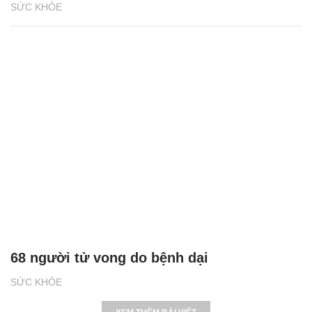
SỨC KHỎE
68 người tử vong do bệnh dại
SỨC KHỎE