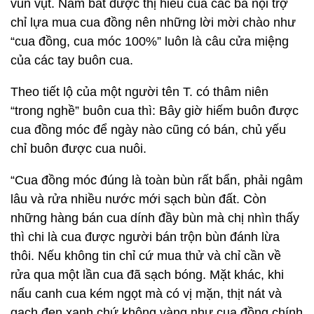
vùn vụt. Nắm bắt được thị hiếu của các bà nội trợ
chỉ lựa mua cua đồng nên những lời mời chào như
“cua đồng, cua móc 100%” luôn là câu cửa miệng
của các tay buôn cua.
Theo tiết lộ của một người tên T. có thâm niên
“trong nghề” buôn cua thì: Bây giờ hiếm buôn được
cua đồng móc để ngày nào cũng có bán, chủ yếu
chỉ buôn được cua nuôi.
“Cua đồng móc đúng là toàn bùn rất bẩn, phải ngâm
lâu và rửa nhiều nước mới sạch bùn đất. Còn
những hàng bán cua dính đầy bùn mà chị nhìn thấy
thì chi là cua được người bán trộn bùn đánh lừa
thôi. Nếu không tin chỉ cứ mua thử và chỉ cần về
rửa qua một lần cua đã sạch bóng. Mặt khác, khi
nấu canh cua kém ngọt mà có vị mặn, thịt nát và
gạch đen xanh chứ không vàng như cua đồng chính