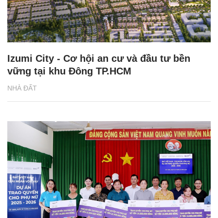
Izumi City - Cơ hội an cư và đầu tư bền
vững tại khu Đông TP.HCM
NHÀ ĐẤT