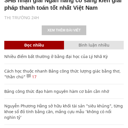
SHB nhận giải Ngân hàng có sáng kiến giải
pháp thanh toán tốt nhất Việt Nam
THỊ TRƯỜNG 24H
XEM THÊM BÀI VIẾT
Đọc nhiều
Bình luận nhiều
Nhiều điểm bất thường ở bằng đại học của Lý Nhã Kỳ
Cách học thuộc nhanh Bảng công thức lượng giác bằng thơ,
"thần chú"
17
Bảng công thức đạo hàm nguyên hàm cơ bản cần nhớ
Nguyễn Phương Hằng sở hữu khối tài sản "siêu khủng", từng
khoe sổ đỏ tính bằng cân, mắng cựu mẫu 'không có nổi
nghìn tỷ'