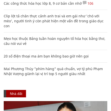
Các công thức hóa học lớp 8, 9 cơ bản cần nhớ
106
Clip lột tả chân thực cảnh anh trai và em gái như 'chó với
mèo', người tinh ý còn phát hiện một vấn đề trong giáo dục
con
Mẹo học thuộc Bảng tuần hoàn nguyên tố hóa học bằng thơ,
câu nói vui vẻ
20 số điện thoại ma ám bạn không bao giờ nên gọi
Mai Phương Thúy "phím hàng" quá chuẩn, vợ tỷ phú Phạm
Nhật Vượng giành lại vị trí top 5 người giàu nhất
Nhà đất