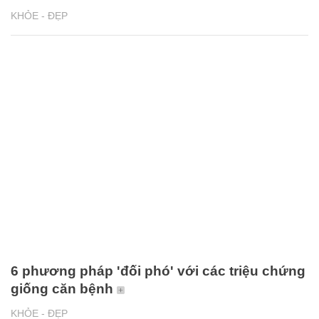
KHỎE - ĐẸP
6 phương pháp 'đối phó' với các triệu chứng
giống căn bệnh
KHỎE - ĐẸP