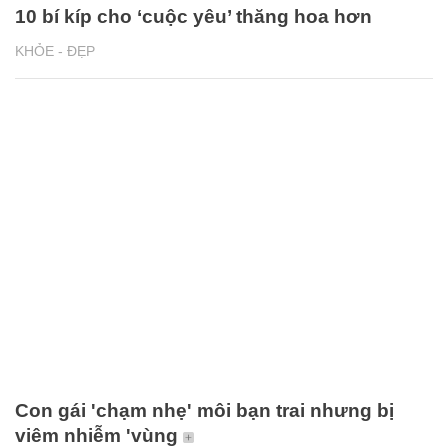
10 bí kíp cho ‘cuộc yêu’ thăng hoa hơn
KHỎE - ĐẸP
Con gái 'chạm nhẹ' môi bạn trai nhưng bị
viêm nhiễm 'vùng