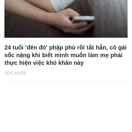
24 tuổi 'đèn đỏ' phập phù rồi tắt hẳn, cô gái
sốc nặng khi biết mình muốn làm mẹ phải
thực hiện việc khó khăn này
SỨC KHỎE