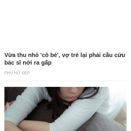
Vừa thu nhỏ 'cô bé', vợ trẻ lại phải cầu cứu
bác sĩ nới ra gấp
PHỤ NỮ ĐẸP