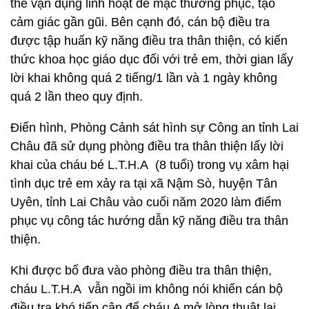
thể vận dụng linh hoạt để mặc thường phục, tạo
cảm giác gần gũi. Bên cạnh đó, cán bộ điều tra
được tập huấn kỹ năng điều tra thân thiện, có kiến
thức khoa học giáo dục đối với trẻ em, thời gian lấy
lời khai không quá 2 tiếng/1 lần và 1 ngày không
quá 2 lần theo quy định.
Điển hình, Phòng Cảnh sát hình sự Công an tỉnh Lai
Châu đã sử dụng phòng điều tra thân thiện lấy lời
khai của cháu bé L.T.H.A (8 tuổi) trong vụ xâm hại
tình dục trẻ em xảy ra tại xã Nậm Sò, huyện Tân
Uyên, tỉnh Lai Châu vào cuối năm 2020 làm điểm
phục vụ công tác hướng dẫn kỹ năng điều tra thân
thiện.
Khi được bố đưa vào phòng điều tra thân thiện,
cháu L.T.H.A vẫn ngồi im không nói khiến cán bộ
điều tra khó tiếp cận để cháu A mở lòng thuật lại