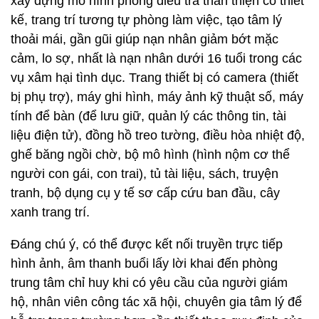
xây dựng mô hình phòng điều tra thân thiện có thiết
kế, trang trí tương tự phòng làm việc, tạo tâm lý
thoải mái, gần gũi giúp nạn nhân giảm bớt mặc
cảm, lo sợ, nhất là nạn nhân dưới 16 tuổi trong các
vụ xâm hại tình dục. Trang thiết bị có camera (thiết
bị phụ trợ), máy ghi hình, máy ảnh kỹ thuật số, máy
tính để bàn (để lưu giữ, quản lý các thông tin, tài
liệu điện tử), đồng hồ treo tường, điều hòa nhiệt độ,
ghế băng ngồi chờ, bộ mô hình (hình nộm cơ thể
người con gái, con trai), tủ tài liệu, sách, truyện
tranh, bộ dụng cụ y tế sơ cấp cứu ban đầu, cây
xanh trang trí.
Đáng chú ý, có thể được kết nối truyền trực tiếp
hình ảnh, âm thanh buổi lấy lời khai đến phòng
trung tâm chỉ huy khi có yêu cầu của người giám
hộ, nhân viên công tác xã hội, chuyên gia tâm lý để