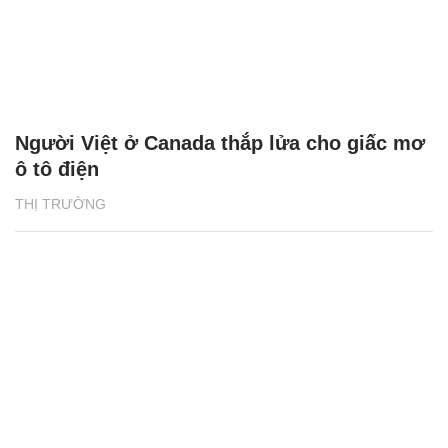
Người Việt ở Canada thắp lửa cho giấc mơ
ô tô điện
THỊ TRƯỜNG