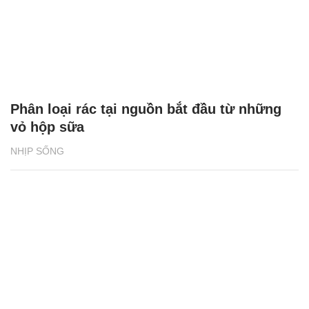
Phân loại rác tại nguồn bắt đầu từ những
vỏ hộp sữa
NHỊP SỐNG