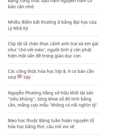
Bảng công thức đạo hàm nguyên hàm cơ
bản cần nhớ
Nhiều điểm bất thường ở bằng đại học của
Lý Nhã Kỳ
Clip lột tả chân thực cảnh anh trai và em gái
như 'chó với mèo', người tinh ý còn phát
hiện một vấn đề trong giáo dục con
Các công thức hóa học lớp 8, 9 cơ bản cần
nhớ
106
Nguyễn Phương Hằng sở hữu khối tài sản
"siêu khủng", từng khoe sổ đỏ tính bằng
cân, mắng cựu mẫu 'không có nổi nghìn tỷ'
Mẹo học thuộc Bảng tuần hoàn nguyên tố
hóa học bằng thơ, câu nói vui vẻ