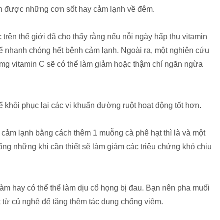
ránh được những cơn sốt hay cảm lạnh về đêm.
trên thế giới đã cho thấy rằng nếu nỗi ngày hấp thụ vitamin
hể nhanh chóng hết bệnh cảm lạnh. Ngoài ra, một nghiên cứu
 mg vitamin C sẽ có thể làm giảm hoặc thậm chí ngăn ngừa
 khôi phục lại các vi khuẩn đường ruột hoạt động tốt hơn.
h cảm lạnh bằng cách thêm 1 muỗng cà phê hạt thì là và một
ống những khi cần thiết sẽ làm giảm các triệu chứng khó chịu
àm hay có thể thể làm dịu cổ họng bị đau. Bạn nên pha muối
t từ củ nghệ để tăng thêm tác dụng chống viêm.