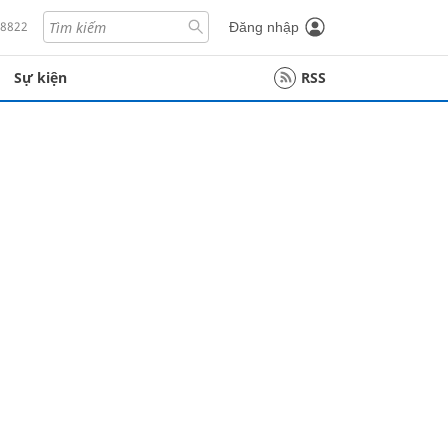
18822
Đăng nhập
Sự kiện
RSS