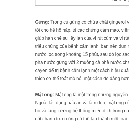
Gừng:
Trong củ gừng có chứa chất gingerol v
tốt cho hệ hô hấp, trị các chứng cảm mạo, vi
giúp hạn chế sự lây lan của vi rút cúm và vi rú
triệu chứng của bệnh cảm lạnh, bạn nên đun
nước lọc trong khoảng 15 phút, sau đó lọc sạc
pha nước gừng với 2 muỗng cà phê nước cha
cayen để trị bệnh cảm lạnh một cách hiệu qu
thích cơ thể toát mồ hôi một cách dễ dàng hơn
Mật ong:
Mật ong là một trong những nguyên l
Ngoài tác dụng nấu ăn và làm đẹp, mật ong còn
ho và tăng cường hệ thống miễn dịch trong c
cốt chanh tươi cũng có thể tạo thành một loại xi