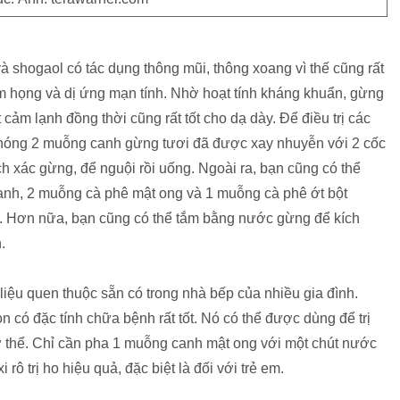
à shogaol có tác dụng thông mũi, thông xoang vì thế cũng rất
êm họng và dị ứng mạn tính. Nhờ hoạt tính kháng khuẩn, gừng
t cảm lạnh đồng thời cũng rất tốt cho dạ dày. Để điều trị các
 nóng 2 muỗng canh gừng tươi đã được xay nhuyễn với 2 cốc
h xác gừng, để nguội rồi uống. Ngoài ra, bạn cũng có thể
nh, 2 muỗng cà phê mật ong và 1 muỗng cà phê ớt bột
ả. Hơn nữa, bạn cũng có thể tắm bằng nước gừng để kích
.
iệu quen thuộc sẵn có trong nhà bếp của nhiều gia đình.
 có đặc tính chữa bệnh rất tốt. Nó có thể được dùng để trị
ơ thể. Chỉ cần pha 1 muỗng canh mật ong với một chút nước
 rô trị ho hiệu quả, đặc biệt là đối với trẻ em.