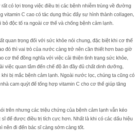
y rất có lợi trong việc điều trị các bệnh nhiễm trùng về đường
g vitamin C cao có tác dụng thúc đẩy sự hình thành collagen,
ại bỏ độc tố ra ngoài cơ thể và chống bệnh cảm lạnh.
 quan trọng đối với sức khỏe nói chung, đặc biệt khi cơ thể
nào đó thì vai trò của nước càng trở nên cần thiết hơn bao giờ
o cơ thể đồng nghĩa với việc cải thiện tình trạng sức khỏe,
ài việc quan tâm đến chế độ ăn đầy đủ chất dinh dưỡng,
 khi bị mắc bệnh cảm lạnh. Ngoài nước lọc, chúng ta cũng có
ọ nhà cam quýt để tổng hợp vitamin C cho cơ thể giúp tăng
ói trên nhưng các triệu chứng của bệnh cảm lạnh vẫn kéo
 sĩ để được điều trị tích cực hơn. Nhất là khi có các dấu hiệu
hì nên đi đến bác sĩ càng sớm càng tốt.