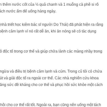
ạn thêm nước cốt của ½ quả chanh và 1 muỗng cà phê si rô
 tách nước ấm để uống hàng ngày.
nhà triết học kiêm bác sĩ người Do Thái) đã phát hiện ra rằng
bệnh cảm lạnh vì nó rất dễ ăn, khi ăn nóng sẽ có tác dụng
bỏ độc tố trong cơ thể và giúp chữa lành các màng nhầy trong
 ngừa và điều trị bệnh cảm lạnh và cúm. Trong củ tỏi có chứa
út và giải độc tố ra ngoài cơ thể. Các nhà nghiên cứu khoa
m tăng sức đề kháng cho cơ thể và phục hồi sức khỏe một cách
ôi cho cơ thể rất tốt. Ngoài ra, bạn cũng nên uống một tách