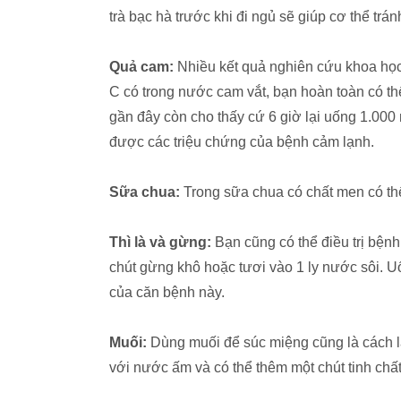
trà bạc hà trước khi đi ngủ sẽ giúp cơ thể t
Quả cam:
Nhiều kết quả nghiên cứu khoa học 
C có trong nước cam vắt, bạn hoàn toàn có t
gần đây còn cho thấy cứ 6 giờ lại uống 1.000
được các triệu chứng của bệnh cảm lạnh.
Sữa chua:
Trong sữa chua có chất men có thể
Thì là và gừng:
Bạn cũng có thể điều trị bện
chút gừng khô hoặc tươi vào 1 ly nước sôi. U
của căn bệnh này.
Muối:
Dùng muối để súc miệng cũng là cách l
với nước ấm và có thể thêm một chút tinh chấ