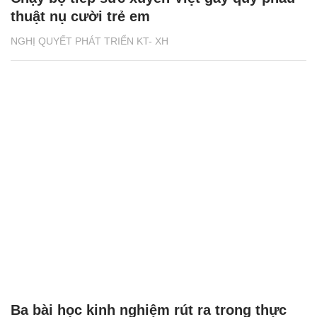
thuật nụ cười trẻ em
NGHỊ QUYẾT PHÁT TRIỂN KT- XH
Ba bài học kinh nghiệm rút ra trong thực