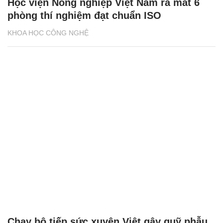
Học viện Nông nghiệp Việt Nam ra mắt 6
phòng thí nghiệm đạt chuẩn ISO
KHOA HỌC CÔNG NGHỆ
Chạy bộ tiếp sức xuyên Việt gây quỹ phẫu