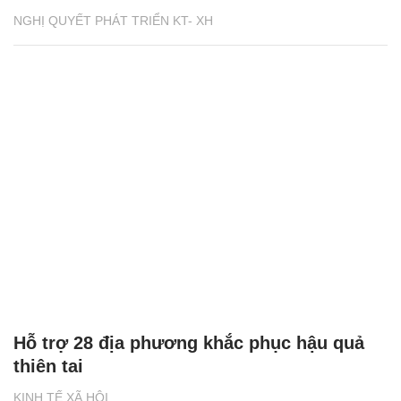
NGHỊ QUYẾT PHÁT TRIỂN KT- XH
Hỗ trợ 28 địa phương khắc phục hậu quả
thiên tai
KINH TẾ XÃ HỘI