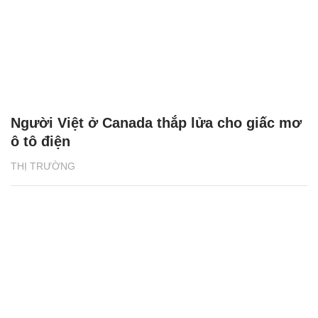
Người Việt ở Canada thắp lửa cho giấc mơ
ô tô điện
THỊ TRƯỜNG