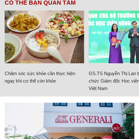
CÓ THỂ BẠN QUAN TÂM
Chăm sóc sức khỏe cần thực hiện
GS.TS Nguyễn Thị Lan ti
ngay khi cơ thể còn khỏe
chức Giám đốc Học viện
Việt Nam