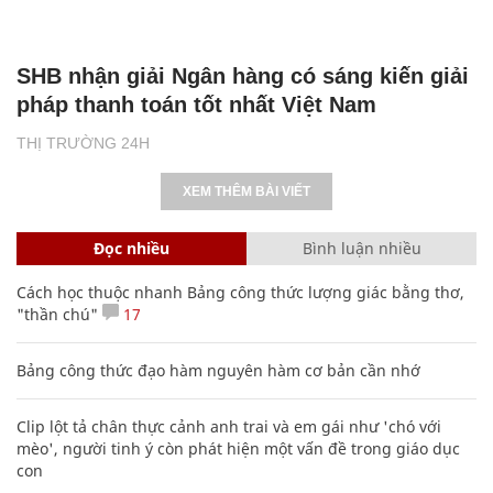
SHB nhận giải Ngân hàng có sáng kiến giải
pháp thanh toán tốt nhất Việt Nam
THỊ TRƯỜNG 24H
XEM THÊM BÀI VIẾT
Đọc nhiều
Bình luận nhiều
Cách học thuộc nhanh Bảng công thức lượng giác bằng thơ,
"thần chú"
17
Bảng công thức đạo hàm nguyên hàm cơ bản cần nhớ
Clip lột tả chân thực cảnh anh trai và em gái như 'chó với
mèo', người tinh ý còn phát hiện một vấn đề trong giáo dục
con