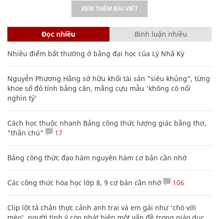
XEM THÊM BÀI VIẾT
Đọc nhiều
Bình luận nhiều
Nhiều điểm bất thường ở bằng đại học của Lý Nhã Kỳ
Nguyễn Phương Hằng sở hữu khối tài sản "siêu khủng", từng
khoe sổ đỏ tính bằng cân, mắng cựu mẫu 'không có nổi
nghìn tỷ'
Cách học thuộc nhanh Bảng công thức lượng giác bằng thơ,
"thần chú"
17
Bảng công thức đạo hàm nguyên hàm cơ bản cần nhớ
Các công thức hóa học lớp 8, 9 cơ bản cần nhớ
106
Clip lột tả chân thực cảnh anh trai và em gái như 'chó với
mèo', người tinh ý còn phát hiện một vấn đề trong giáo dục