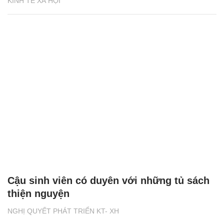
KINH TẾ XÃ HỘI
Cậu sinh viên có duyên với những tủ sách
thiện nguyện
NGHỊ QUYẾT PHÁT TRIỂN KT- XH