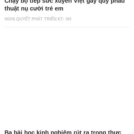
Chạy bộ tiếp sức xuyên Việt gây quỹ phẫu
thuật nụ cười trẻ em
NGHỊ QUYẾT PHÁT TRIỂN KT- XH
Ba bài học kinh nghiệm rút ra trong thực